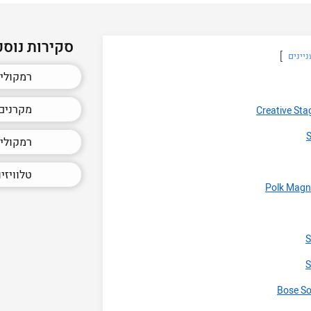
סקירות נוספ
יינים
רמקולים
מקרנים ב
רמקולים JBL מומ
טלוויזי