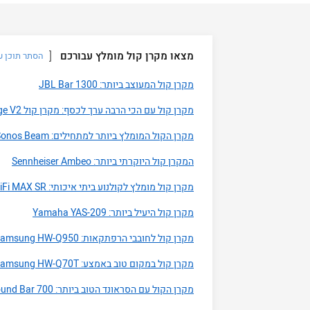
מצאו מקרן קול מומלץ עבורכם
הסתר תוכן ענ
מקרן קול המעוצב ביותר: JBL Bar 1300
מקרן קול עם הכי הרבה ערך לכסף: מקרן קול Creative Stage V2
מקרן הקול המומלץ ביותר למתחילים: Sonos Beam
המקרן קול היוקרתי ביותר: Sennheiser Ambeo
מקרן קול מומלץ לקולנוע ביתי איכותי: Polk MagniFi MAX SR
מקרן קול היעיל ביותר: Yamaha YAS-209
מקרן קול לחובבי הרפתקאות: Samsung HW-Q950
מקרן קול במקום טוב באמצע: Samsung HW-Q70T
מקרן הקול עם הסראונד הטוב ביותר: Bose Sound Bar 700