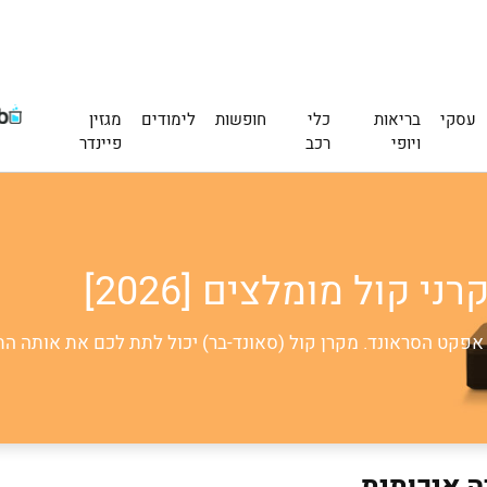
עסקי
בריאות
כלי
חופשות
לימודים
מגזין
ויופי
רכב
פיינדר
 אפקט הסראונד. מקרן קול (סאונד-בר) יכול לתת לכם את אותה ה