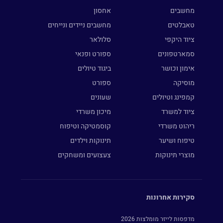
מחשבים
אחסון
טאבלטים
מחשבים ניידים ונייחים
ציוד היקפי
סלולאר
סמארטפונים
ספורט ופנאי
אימון וכושר
ביגוד טיולים
מוסיקה
ספורט
קמפינג וטיולים
שעונים
ציוד למשרד
מיכון משרדי
ריהוט משרדי
קוסמטיקה וטיפוח
טיפוח ושיער
תינוקות וילדים
מוצרי תינוקות
צעצועים ומשחקים
סקירות אחרונות
מדפסות לייזר מומלצות 2026