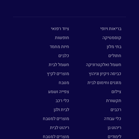
בריאות ויופי
ציוד רפואי
קוסמטיקה
חופשות
בתי מלון
חיות מחמד
חתולים
כלבים
חשמל ואלקטרוניקה
חשמל לבית
כביסה ניקיון וגיהוץ
מוצרים לקיץ
מזגנים וחימום לבית
מטבח
צילום
צפייה ושמע
תקשורת
כלי רכב
רכבים
לבית ולגן
כלי עבודה
מוצרים למטבח
ריהוט גן
ריהוט לבית
לימודים
מוצרים למטבח