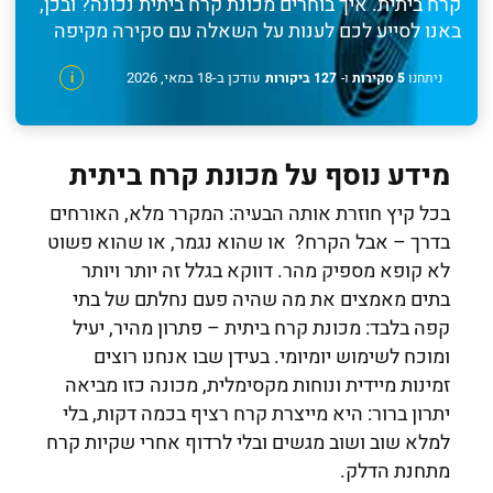
קרח ביתית. איך בוחרים מכונת קרח ביתית נכונה? ובכן,
באנו לסייע לכם לענות על השאלה עם סקירה מקיפה
עודכן ב-18 במאי, 2026
ניתחנו
5 סקירות
ו-
127 ביקורות
i
מידע נוסף על מכונת קרח ביתית
בכל קיץ חוזרת אותה הבעיה:
המקרר מלא, האורחים
בדרך – אבל הקרח? או שהוא נגמר, או שהוא פשוט
לא קופא מספיק מהר.
דווקא בגלל זה יותר ויותר
בתים מאמצים את מה שהיה פעם נחלתם של בתי
קפה בלבד:
מכונת קרח ביתית – פתרון מהיר, יעיל
ומוכח לשימוש יומיומי.
בעידן שבו אנחנו רוצים
זמינות מיידית ונוחות מקסימלית, מכונה כזו מביאה
יתרון ברור:
היא מייצרת קרח רציף בכמה דקות, בלי
למלא שוב ושוב מגשים ובלי לרדוף אחרי שקיות קרח
מתחנת הדלק.