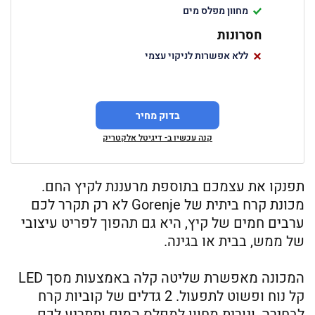
מחוון מפלס מים
חסרונות
ללא אפשרות לניקוי עצמי
בדוק מחיר
קנה עכשיו ב- דיגיטל אלקטריק
תפנקו את עצמכם בתוספת מרעננת לקיץ החם.
מכונת קרח ביתית של Gorenje לא רק תקרר לכם
ערבים חמים של קיץ, היא גם תהפוך לפריט עיצובי
של ממש, בבית או בגינה.
המכונה מאפשרת שליטה קלה באמצעות מסך LED
קל נוח ופשוט לתפעול. 2 גדלים של קוביות קרח
לבחירה, ונורית מחוון למפלס המים ותתריע לכם