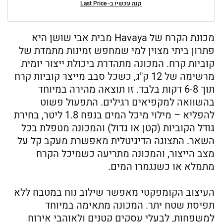
קנה עכשיו ב- Last Price
מכונת הקרח של Havaya מבית אבי שושן היא
פתרון ביתי מצוין למי שמחפש זמינות מתמדת של
קוביות קרח. המכונה מתהדרת ביכולת ייצור יומית
מרשימה של 12 ק"ג, כשכל סבב מייצר קוביות קרח
תוך 6-8 דקות בלבד. זו תוצאה מהירה במיוחד
בהשוואה למקפיאים רגילים. התפעול פשוט
להפליא – מילוי מיכל המים בנפח 1.8 ליטר, בחירת
גודל הקוביות (קטן או גדול) והמכונה מטפלת בכל
השאר. התצוגה הדיגיטלית מאפשרת מעקב קל על
מצב הייצור, והמכונה מתריעה כשמיכל הקרח
מתמלא או כשנגמרו המים.
העיצוב הקומפקטי מאפשר שילוב נוח במטבח ללא
תפיסת שטח יתר. המכונה מתאימה במיוחד
למשפחות, לבעלי עסקים קטנים ולאוהבי אירוח