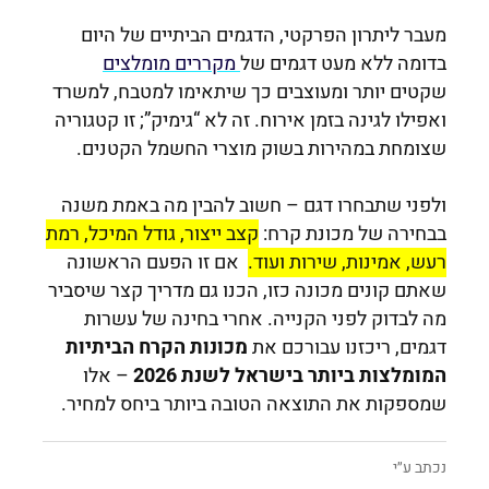
מעבר ליתרון הפרקטי, הדגמים הביתיים של היום
בדומה ללא מעט דגמים של
מקררים מומלצים
שקטים יותר ומעוצבים כך שיתאימו למטבח, למשרד
ואפילו לגינה בזמן אירוח. זה לא “גימיק”; זו קטגוריה
שצומחת במהירות בשוק מוצרי החשמל הקטנים.
ולפני שתבחרו דגם – חשוב להבין מה באמת משנה
בבחירה של מכונת קרח:
קצב ייצור, גודל המיכל, רמת
רעש, אמינות, שירות ועוד.
אם זו הפעם הראשונה
שאתם קונים מכונה כזו, הכנו גם מדריך קצר שיסביר
מה לבדוק לפני הקנייה.
אחרי בחינה של עשרות
דגמים, ריכזנו עבורכם את
מכונות הקרח הביתיות
המומלצות ביותר בישראל לשנת 2026
– אלו
שמספקות את התוצאה הטובה ביותר ביחס למחיר.
נכתב ע״י