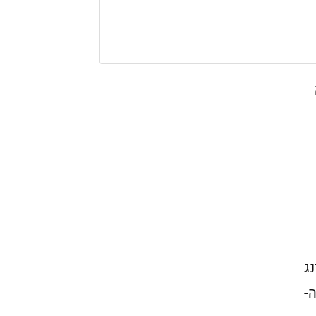
נג
ה-