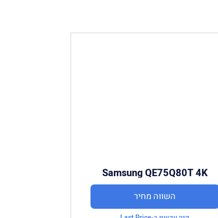
Samsung QE75Q80T 4K
השווה מחיר
קנה עכשיו ב-Last Price