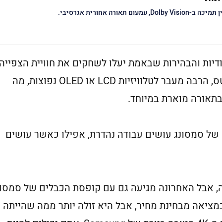
כה ב-Dolby Vision, עמעום תאורה אחורית אגרסיבי.
יתית, עם הניגודיות והבהירות שבאמת יעלו לשחקים את חוויית הצפייה
שלכם. שיא הבהירות מגיע ל-2,000 ניטס, הרבה מעבר לטלוויזיות LCD או OLED נפוצות, מה
בתאורה מוארת במיוחד.
 של סמסונג עושים עבודה נהדרת, אפילו כאשר עושים
י אותה טלוויזיה, אבל האחרונה מגיעה גם עם קופסת הכבלים של סמסו
מדובר ממש במציאה מבחינת מחיר, אבל היא זולה יותר ממה שהייתה 