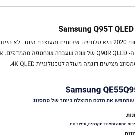
ספינת הדגל 4K QLED של סמסונג לשנת 2020 היא טלוויזיה איכותית ומעוצבת היטב.
אם לשים אותה במקום הראשון, בגלל ה- Q90R QLED של שנה שעברה שנחטפה 
Samsung QE55Q9
שמחפש את הדגם המוצלח ביותר של סמסונג
נות
כות תמונה וסאונד יוקרתית, עיצוב נוח.
נות