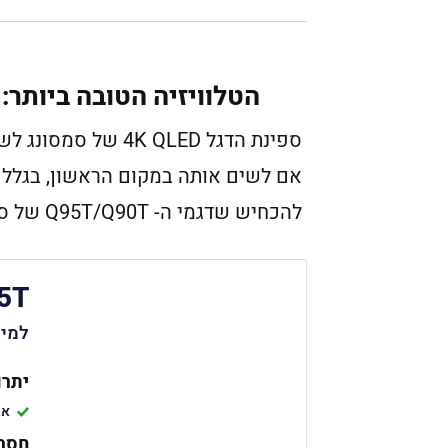
הטלוויזיה הטובה ביותר: Samsung Q95T QLED
להכחיש שדגמי ה- Q95T/Q90T של סמסונג מציעים דוגמה מעולה לטכנולוגיית 4K QLED.
5T
למי 
יתרו
אי
חסרו