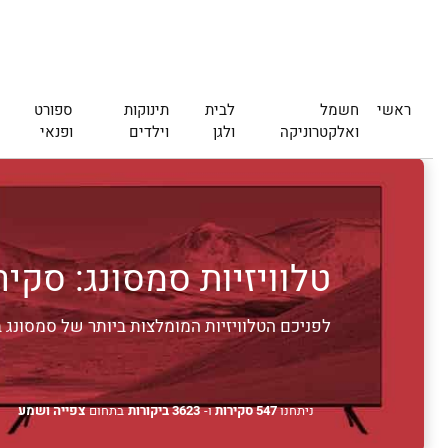
ראשי
חשמל
לבית
תינוקות
ספורט
ואלקטרוניקה
ולגן
וילדים
ופנאי
טלוויזיות סמסונג: סקירת 5 טלוויזיות סמסונג מומלצות [2026] – 
לפניכם הטלוויזיות המומלצות ביותר של סמסונג באיכות 4K נכון ל-2026, בגדלים ותקצ
ניתחנו
547 סקירות
ו-
3623 ביקורות
בתחום
צפייה ושמע