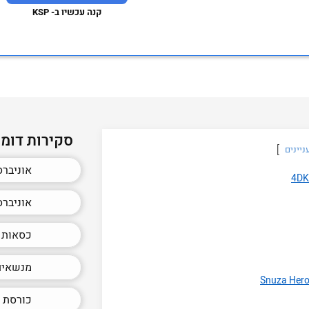
קנה עכשיו ב- KSP
סקירות דומו
ניינים
אוניברס
אוניברס
כסאות א
מנשאים מ
כורסת 