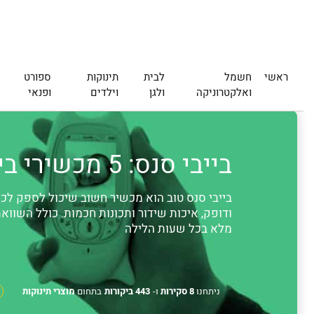
ראשי
חשמל
לבית
תינוקות
ספורט
ואלקטרוניקה
ולגן
וילדים
ופנאי
בייבי סנס: 5 מכשירי בייבי סנס מומלצים (מעודכן 2026)
בייבי סנס טוב הוא מכשיר חשוב שיכול לספק לכם
ודופק, איכות שידור ותכונות חכמות. כולל השוואת
מלא בכל שעות הלילה
ניתחנו
8 סקירות
ו-
443 ביקורות
בתחום
מוצרי תינוקות