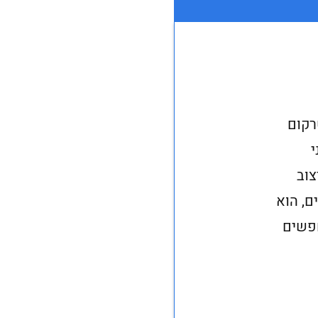
וא אינטרקום
י
צוב
ם, הוא
חפשים