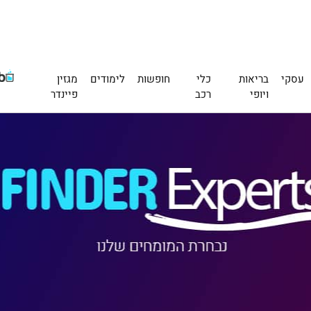
עסקי
בריאות
כלי
חופשות
לימודים
מגזין
ויופי
רכב
פיינדר