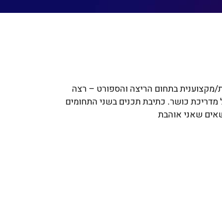
בר למעלה מ12 שנים. בנוסף חובבת/מקצוענית בתחום הריצה והספורט – רצה
כבר). בעלת תעודה של מדריכת כושר. כתיבת תכנים בשני התחומים