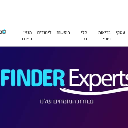
עסקי
בריאות
כלי
חופשות
לימודים
מגזין
ויופי
רכב
פיינדר