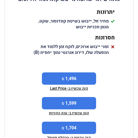
יתרונות
מחיר זול, ייבוש בשיטת קונדנסור, שקט,
מגוון תכניות ייבוש
חסרונות
זמני ייבוש ארוכים, לוקח זמן ללמוד את
ההפעלה שלו, דירוג אנרגטי נמוך יחסית (B)
1,496 ₪
קנה עכשיו ב- Last Price
1,599 ₪
קנה עכשיו ב- ענק הקניות
1,704 ₪
קנה עכשיו ב- טרקלין חשמל