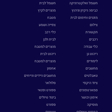
חשמל ואלקטרוניקה
חשמל לבית
כביסה ניקיון וגיהוץ
מוצרים לקיץ
מזגנים וחימום לבית
מטבח
צילום
צפייה ושמע
תקשורת
כלי רכב
רכבים
לבית ולגן
כלי עבודה
מוצרים למטבח
ריהוט גן
ריהוט לבית
לימודים
מוצרים למטבח
מחשבים
אחסון
טאבלטים
מחשבים ניידים ונייחים
ציוד היקפי
סלולאר
סמארטפונים
ספורט ופנאי
אימון וכושר
ביגוד טיולים
מוסיקה
ספורט
קמפינג וטיולים
שעונים