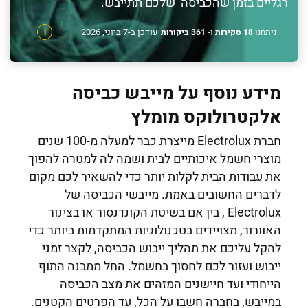
רגליים בזמן שהכביסה שלכם תתייבש.
עודכן ב-7 ביוני, 2026
ניתחנו
18 סקירות
ו-
361 ביקורות
i
מידע נוסף על מייבש כביסה
אלקטרולוקס מומלץ
חברת Electrolux מייצרת כבר למעלה מ-100 שנים
מוצרי חשמל איכותיים לבית ושמה לה למטרה להפוך
את עבודות הבית לקלות יותר כדי להשאיר לכם מקום
לדברים החשובים באמת. מייבשי הכביסה של
Electrolux , בין אם בשיטת הקונדנסור או בצינור
האוורור, מצויידים בטכנולוגיות המתקדמות ביותר כדי
להקל עליכם את תהליך ייבוש הכביסה, לקצר זמני
ייבוש ועזור לכם לחסוך בחשמל. החל ממבנה התוף
הייחודי ועד חיישנים המזהים את מצב הכביסה
במייבש, בחברה חשבו על הכל, עד הפרטים הקטנים.