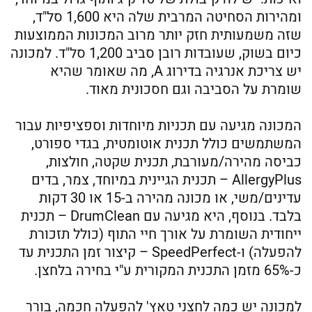
ומהירות הסחיטה המרבית שלה היא 1,600 סל"ד,
שזה משמעותית חזק יותר מרוב המכונות הממוצעות
כיום בשוק, שעובדות רובן סביב 1,200 סל"ד. למכונה
יש צריכת אנרגיה בדירוג A, מה שאומר שהיא
שומרת על הסביבה וגם חסכונית מאוד.
המכונה מגיעה עם תכניות מיוחדות וספציפיות עבור
המשתמשים כולל תכנית אוטומטית, בגדי ספורט,
כביסה מהירה/מעורבת, תכנית שקטה, חולצות,
AllergyPlus – תכנית הגיינית במיוחד, צמר, בדים
עדינים/משי, או מכונה מהירה ב-15 או 30 דקות
בלבד. בנוסף, היא מגיעה עם DrumClean – תכנית
ייחודית השומרת על אורך חיי התוף (כולל תזכורת
להפעלה) ו-SpeedPerfect – קיצור זמן התכנית עד
כ-65% מזמן התכנית המקורית ע"י בחירה בלחצן.
למכונה יש כמה לחצני טאץ' להפעלה חכמה, בורר