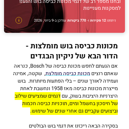
ובחנו מספר רב של דגמי מכונות כביסה בוש והגענו
למסקנות מעניינות
עודכן ב-9 ביוני, 2026
ניתחנו
12 סקירות
ו-
770 ביקורות
i
מכונות כביסה בוש מומלצות -
הדור הבא של ניקיון הבגדים
אם הגעתם לחפש מכונת כביסה של Bosch, כנראה
שאתם רוצים
מכונת כביסה מומלצת
, שקטה, אמינה
ועמידה לאורך שנים – בלי הפתעות מיותרות.
בוש
מייצרת מכונות כביסה מאז 1958 ונחשבת לאחת
היצרניות היציבות בשוק, עם
דגמים שמציעים שילוב
של חיסכון בחשמל ומים, תוכניות כביסה חכמות
וביצועים עקביים גם אחרי שנים של שימוש.
בסקירה הבאה ריכזנו את דגמי בוש הבולטים