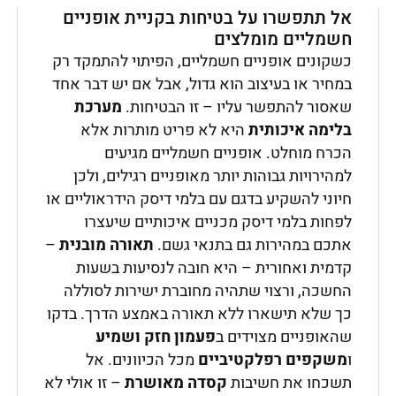
אל תתפשרו על בטיחות בקניית אופניים
חשמליים מומלצים
כשקונים אופניים חשמליים, הפיתוי להתמקד רק
במחיר או בעיצוב הוא גדול, אבל אם יש דבר אחד
שאסור להתפשר עליו – זו הבטיחות.
מערכת
בלימה איכותית
היא לא פריט מותרות אלא
הכרח מוחלט. אופניים חשמליים מגיעים
למהירויות גבוהות יותר מאופניים רגילים, ולכן
חיוני להשקיע בדגם עם בלמי דיסק הידראוליים או
לפחות בלמי דיסק מכניים איכותיים שיעצרו
אתכם במהירות גם בתנאי גשם.
תאורה מובנית
–
קדמית ואחורית – היא חובה לנסיעות בשעות
החשכה, ורצוי שתהיה מחוברת ישירות לסוללה
כך שלא תישארו ללא תאורה באמצע הדרך. בדקו
שהאופניים מצוידים ב
פעמון חזק ושמיע
ו
משקפים רפלקטיביים
מכל הכיוונים. אל
תשכחו את חשיבות
קסדה מאושרת
– זו אולי לא