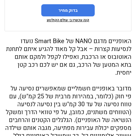
בדוק מחיר
קנה עכשיו ב- עולם הקולנוע
האופניים מדגם NANO של Smart Bike נועדו
לנסיעות קצרות – אבל קל מאוד להגיע איתם לתחנת
האוטובוס או הרכבת, ואפילו לקפל ולמקם אותם
בתא המטען של הרכב, גם אם יש לכם רכב קטן
יחסית.
מדובר באופניים חשמליים שמאפשרים נסיעה על
פי חוק (כלומר, במהירות מרבית של 25 קמ"ש), עם
טווח נסיעה של עד 30 קמ"ש בין נסיעה לנסיעה
(הטווחים משתנים, כמובן, על פי טוואי הדרך ומשקל
הנשיאה של האופניים). הגלגלים הקטנים והרחבים
מספקים יכולת עבירות מפתיעה, מגבה אותם שילדה
עשויה אלומיניום קל, כך שמשקל האופניים כולל