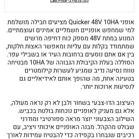
קנה עכשיו ב- Last Price
אופני Quicker 48V 10HA מציעים חבילה מושלמת
למי שמחפש אופניים חשמליים אמינים ועוצמתיים.
המנוע במתח 48V מספק כוח דחיפה מרשים
שמתמודד בקלות עם עליות ומאפשר האצות חלקות,
בין אם אתם נוסעים ברחובות העיר או בשבילי עפר.
הסוללה בעלת הקיבולת הגבוהה של 10HA מבטיחה
טווח נסיעה נדיב שמגיע לעשרות קילומטרים
בטעינה אחת, מה שהופך אותם לאידיאליים גם
לנסיעות ארוכות יותר.
העיצוב הדו-צבעי בשחור ולבן לא רק נראה מעולה,
אלא גם מעניק לאופניים נוכחות בולטת בכביש.
השילוב הצבעוני יוצר מראה ספורטיבי ומודרני
שבולט מהקהל. מבנה האופניים איכותי ויציב, עם
רכיבים שנבחרו בקפידה כדי להבטיח עמידות לאורך