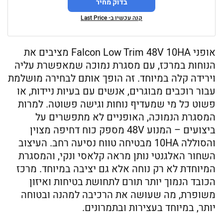
בדוק מחיר
קנה עכשיו ב- Last Price
אופני Falcon Low Trim 48V 10HA מציבים את
הנוחות במרכז, עם מסגרת נמוכה שמאפשרת עליה
וירידה קלה במיוחד. זה הופך אותם לבחירה מושלמת
עבור רוכבים מבוגרים, אנשים עם בעיות ניידות, או
פשוט כל מי שמעדיף נוחות וגישה פשוטה. למרות
המסגרת הנמוכה, האופניים לא מתפשרים על
ביצועים – המנוע 48V מספק כוח דחיפה מצוין
והסוללה 10HA מבטיחה טווח נסיעה רחב. העיצוב
השחור האלגנטי נותן מראה קלאסי ונקי, והמסגרת
המיוחדת לא רק נוחה אלא גם יציבה במיוחד. מרכז
הכובד הנמוך יותר תורם לתחושת בטיחות ואיזון
משופרת, מה שעושה את הרכיבה למהנה ובטוחה
יותר, במיוחד בעצירות ובתמרונים.