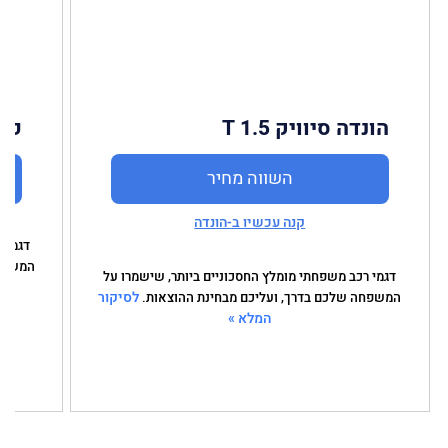
הונדה סיוויק 1.5 T
פורד
השווה מחיר
קנה עכשיו ב-הונדה
דגמי 
המשפחה
דגמי רכב משפחתי מומלץ החסכוניים ביותר, שישמרו על
לסיקור
המשפחה שלכם בדרך, ועליכם מבחינת ההוצאות.
המלא »