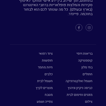
בתחומם, תוך שילוב בין ידע אישי ומחקר לאיסוף
סקירות והמלצות פופלאריות ברחבי האינטרנט
(בארץ ובעולם). כל מה שנותר לכם הוא לבחור
בחוכמה. פיינדר.
בריאות ויופי
ציוד רפואי
קוסמטיקה
חופשות
בתי מלון
חיות מחמד
חתולים
כלבים
חשמל ואלקטרוניקה
חשמל לבית
כביסה ניקיון וגיהוץ
מוצרים לקיץ
מזגנים וחימום לבית
מטבח
צילום
צפייה ושמע