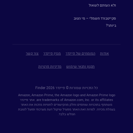
ולא העזתם לשאול
סקייטבורד חשמלי – מי הטוב
ביותר?
אודות
המומחים של פיינדר
מגזין פיינדר
צור קשר
תקנון ותנאי שימוש
מדיניות פרטיות
כל הזכויות שמורות © פיינדר Finder 2026
Amazon, Amazon Prime, the Amazon logo and Amazon Prime logo
are trademarks of Amazon.com, Inc. or its affiliates. אתר פיינדר
משתתף בתוכניות שותפים וחלק מהקישורים לחנויות מזכות את האתר
בעמלת מכירה. למרות זאת האתר מפעיל שיקול דעת מערכתי ופועל לטובת
הגולש בלבד.