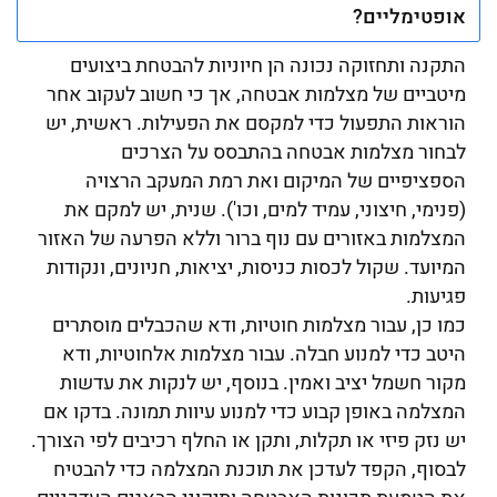
אופטימליים?
התקנה ותחזוקה נכונה הן חיוניות להבטחת ביצועים
מיטביים של מצלמות אבטחה, אך כי חשוב לעקוב אחר
הוראות התפעול כדי למקסם את הפעילות. ראשית, יש
לבחור מצלמות אבטחה בהתבסס על הצרכים
הספציפיים של המיקום ואת רמת המעקב הרצויה
(פנימי, חיצוני, עמיד למים, וכו'). שנית, יש למקם את
המצלמות באזורים עם נוף ברור וללא הפרעה של האזור
המיועד. שקול לכסות כניסות, יציאות, חניונים, ונקודות
פגיעות.
כמו כן, עבור מצלמות חוטיות, ודא שהכבלים מוסתרים
היטב כדי למנוע חבלה. עבור מצלמות אלחוטיות, ודא
מקור חשמל יציב ואמין. בנוסף, יש לנקות את עדשות
המצלמה באופן קבוע כדי למנוע עיוות תמונה. בדקו אם
יש נזק פיזי או תקלות, ותקן או החלף רכיבים לפי הצורך.
לבסוף, הקפד לעדכן את תוכנת המצלמה כדי להבטיח