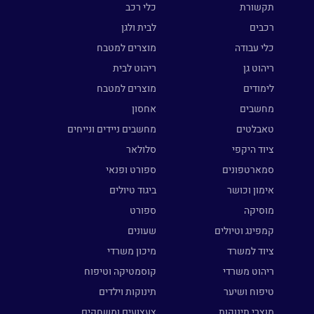
תקשורת
כלי רכב
רכבים
לבית ולגן
כלי עבודה
מוצרים למטבח
ריהוט גן
ריהוט לבית
לימודים
מוצרים למטבח
מחשבים
אחסון
טאבלטים
מחשבים ניידים ונייחים
ציוד היקפי
סלולאר
סמארטפונים
ספורט ופנאי
אימון וכושר
ביגוד טיולים
מוסיקה
ספורט
קמפינג וטיולים
שעונים
ציוד למשרד
מיכון משרדי
ריהוט משרדי
קוסמטיקה וטיפוח
טיפוח ושיער
תינוקות וילדים
מוצרי תינוקות
צעצועים ומשחקים