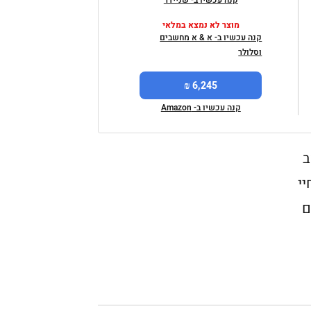
קנה עכשיו ב- שניידר
מוצר לא נמצא במלאי
קנה עכשיו ב- א & א מחשבים
וסלולר
6,245 ₪
קנה עכשיו ב- Amazon
ב
יי
ם