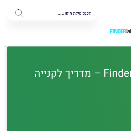
מחשב נייד HP: סקירת 6 לפטופים מומלצים [2026] | Finder – מדריך לקנייה