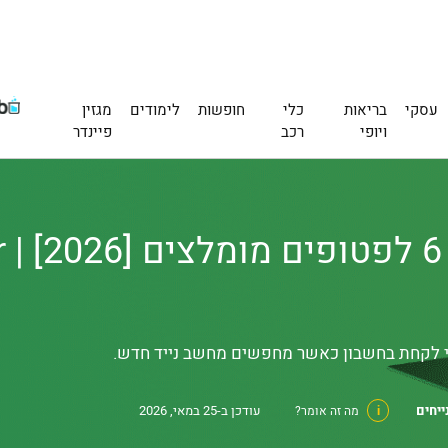
עסקי
בריאות
כלי
חופשות
לימודים
מגזין
ויופי
רכב
פיינדר
ייחים
עודכן ב-25 במאי, 2026
i
מה זה אומר?