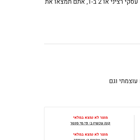
לפניכם הבחירות שלנו למחשבי הנייד המומלצים ביותר של HP – בין אם אתם מחפשים לפטופ עסקי רציני או 2 ב-1, אתם תמצאו את
או יוצרי תוכן מקצועיים, אם אתם מטיילם הרבה ומחפשים מחשב HP גם עוצמתי וגם
מוצר לא נמצא במלאי
קנה עכשיו ב- פי.סי סנטר
מוצר לא נמצא במלאי