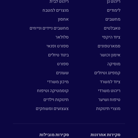
ריהוט גן
ריהוט לבית
לימודים
מוצרים למטבח
מחשבים
אחסון
טאבלטים
מחשבים ניידים ונייחים
ציוד היקפי
סלולאר
סמארטפונים
ספורט ופנאי
אימון וכושר
ביגוד טיולים
מוסיקה
ספורט
קמפינג וטיולים
שעונים
ציוד למשרד
מיכון משרדי
ריהוט משרדי
קוסמטיקה וטיפוח
טיפוח ושיער
תינוקות וילדים
מוצרי תינוקות
צעצועים ומשחקים
סקירות אחרונות
סקירות מובילות