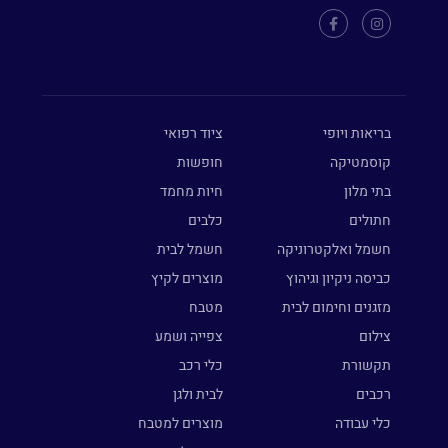
בריאות ויופי
ציוד רפואי
קוסמטיקה
חופשות
בתי מלון
חיות מחמד
חתולים
כלבים
חשמל ואלקטרוניקה
חשמל לבית
כביסה ניקיון וגיהוץ
מוצרים לקיץ
מזגנים וחימום לבית
מטבח
צילום
צפייה ושמע
תקשורת
כלי רכב
רכבים
לבית ולגן
כלי עבודה
מוצרים למטבח