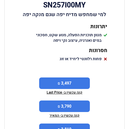
SN257I00MY
למי שמחפש מדיח יפה שגם מנקה יפה
יתרונות
מגוון תוכניות הפעלה, מנוע שקט, חסכוני
במים ואנרגיה, עיצוב נקי ויפה
חסרונות
פחות רלוונטי ליחיד או זוג
3,497 ₪
קנה עכשיו ב- Last Price
3,790 ₪
קנה עכשיו ב- המאיר