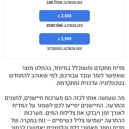
קנה עכשיו ב- Last Price
3,650 ₪
קנה עכשיו ב- smart-deal
3,999 ₪
קנה עכשיו ב- הקונטיינר
מדיח מתקדם ומשוכלל במיוחד, בהחלט מוצר
שאפשר לומר עובד עבורכם, למי שאוהב להתחדש
בטכנולוגיה עדכנית ומתקדמת.
מה שעושה אותו לכזה הם מערכות חיישנים, לחצנים
והתרעה. החיישנים יסייעו לכם לשמור על המדיח
לאורך זמן ויבדקו את צלילות המים. מערכות
ההתרעה ישמיעו צליל כשיסיים – נוח במקרה של
מדיח נסתר מאחורי דלת והלחצנים יאפשרו לבחור