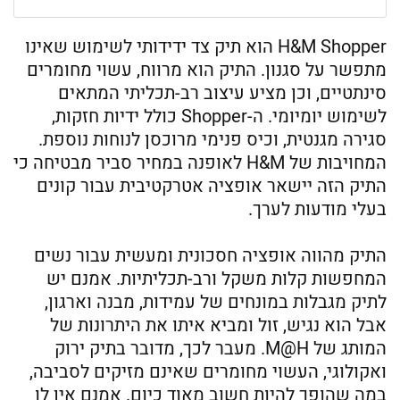
H&M Shopper הוא תיק צד ידידותי לשימוש שאינו
מתפשר על סגנון. התיק הוא מרווח, עשוי מחומרים
סינתטיים, וכן מציע עיצוב רב-תכליתי המתאים
לשימוש יומיומי. ה-Shopper כולל ידיות חזקות,
סגירה מגנטית, וכיס פנימי מרוכסן לנוחות נוספת.
המחויבות של H&M לאופנה במחיר סביר מבטיחה כי
התיק הזה יישאר אופציה אטרקטיבית עבור קונים
בעלי מודעות לערך.
התיק מהווה אופציה חסכונית ומעשית עבור נשים
המחפשות קלות משקל ורב-תכליתיות. אמנם יש
לתיק מגבלות במונחים של עמידות, מבנה וארגון,
אבל הוא נגיש, זול ומביא איתו את היתרונות של
המותג של M@H. מעבר לכך, מדובר בתיק ירוק
ואקולוגי, העשוי מחומרים שאינם מזיקים לסביבה,
במה שהופך להיות חשוב מאוד כיום. אמנם אין לו