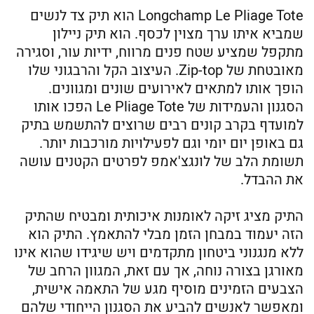
Longchamp Le Pliage Tote הוא תיק צד לנשים
שמביא איתו ערך מצוין לכסף. הוא תיק ניילון
מתקפל שמציע שטח פנים מרווח, ידיות עור, וסגירה
מאובטחת של Zip-top. העיצוב הקל והרבגוני שלו
הופך אותו למתאים לאירועים שונים ומגוונים.
הסגנון והעמידות של Le Pliage Tote הפכו אותו
למועדף בקרב קונים רבים שרוצים להתשמש בתיק
גם באופן יום יומי וגם לפעילויות מורכבות יותר.
תשומת הלב של לונגצ'אמפ לפרטים הקטנים עושה
את ההבדל.
התיק מציג זיקה לאומנות איכותית ומבטיח שהתיק
הזה יעמוד במבחן הזמן מבלי להתאמץ. התיק הוא
ללא מנגנוני ביטחון מתקדמים ויש שיגידו שהוא אינו
מאורגן בצורה נוחה, אך עם זאת, המגוון הרחב של
הצבעים הזמינים מוסיף מגע של התאמה אישית,
ומאפשר לאנשים להביע את הסגנון הייחודי שלהם