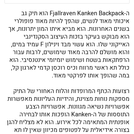
ה-Fjallraven Kanken Backpack הוא תיק גב
איכותי מאוד לנשים, שהפך להיות מאוד פופולרי
בשנים האחרונות. הוא מביא איתו המון יתרונות, אך
הוא מבוקש בעיקר בזכות העיצוב הסקנדינבי
האייקוני שלו. הוא עשוי מבד וינילון F עמיד במים,
והוא מושלם להרבה מאוד שימושים, לרבות עבור
הרפתקאות בשטח ושימוש יומיומי אינטנסיבי. הוא
כולל תא ראשי מרווח וכיס רוכסן קדמי לארגון קל,
במה שהופך אותו לפרקטי מאוד.
רצועות הכתף המרופדות והלוח האחורי של התיק
מספקות נוחות מצוינת, והידיות העליונות מאפשרות
אפשרויות נשיאה מגוונות. אפשרויות הצבע
התוססות של ה-Kanken הופכות אותו לבחירה
אופנתית המתאימה לכל אירוע. הוא לא מצליח להגן
בצורה אידיאלית על לפטופים מכיוון שאין לו תא