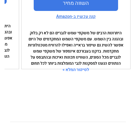
השווה מחיר
קנה עכשיו ב-Amazon
היתרונ
ובהגנה
היתרונות הרבים של משקפי שמש לגברים הם לא רק בלוק
אפשר לה
ובהגנה בין השמש. עם משקפי השמש המתקדמים של היום
מתקד
אפשר להשיג גם שיפור בראייה ואפילו להרוויח מטכנולוגיות
לגברים
מתקדמות. בדקנו בעבורכם אינספור של משקפי שמש
הנתוני
לגברים מכל הסוגים, השווינו תכונות ואיכות ובהתבסס על
הנתונים הגענו למסקנות לגבי המומלצות ביותר לכל תחום
לסיקור המלא »