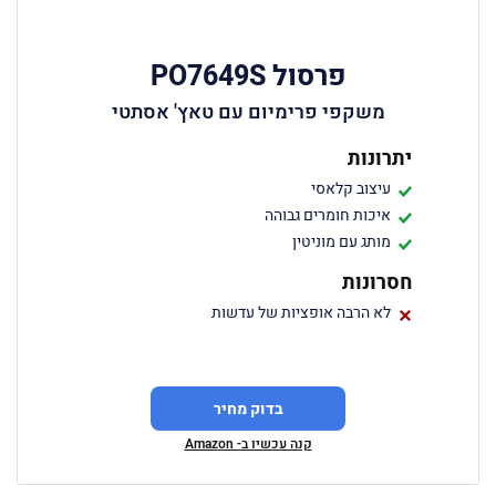
פרסול PO7649S
משקפי פרימיום עם טאץ' אסתטי
יתרונות
עיצוב קלאסי
איכות חומרים גבוהה
מותג עם מוניטין
חסרונות
לא הרבה אופציות של עדשות
בדוק מחיר
קנה עכשיו ב- Amazon