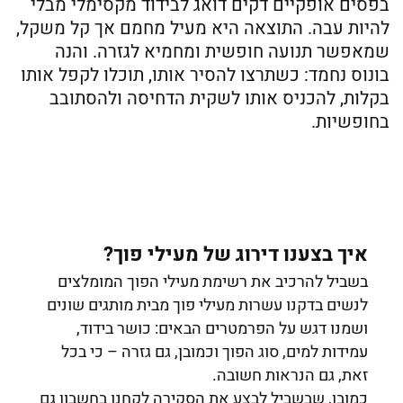
בפסים אופקיים דקים דואג לבידוד מקסימלי מבלי
להיות עבה. התוצאה היא מעיל מחמם אך קל משקל,
שמאפשר תנועה חופשית ומחמיא לגזרה. והנה
בונוס נחמד: כשתרצו להסיר אותו, תוכלו לקפל אותו
בקלות, להכניס אותו לשקית הדחיסה ולהסתובב
בחופשיות.
איך בצענו דירוג של מעילי פוך?
בשביל להרכיב את רשימת מעילי הפוך המומלצים
לנשים בדקנו עשרות מעילי פוך מבית מותגים שונים
ושמנו דגש על הפרמטרים הבאים: כושר בידוד,
עמידות למים, סוג הפוך וכמובן, גם גזרה – כי בכל
זאת, גם הנראות חשובה.
כמובן, שבשביל לבצע את הסקירה לקחנו בחשבון גם