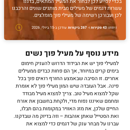
בכדי לסייע לכן לבחור את המעיל המתאים, בדגנו
עשרות דגמים של מעילים מבית מותגים שונים והרכבנו
לכן ועבורכן רשימה של מעילי פוך מומלצים.
עודכן ב-15 ביולי, 2026
ניתחנו
43 סקירות
ו-
267 ביקורות
i
מידע נוסף על מעיל פוך נשים
למעילי פוך יש את הבידוד הדרוש להעניק חימום
בימים קרים במיוחד, אך הם פחות כבדים ממעילים
אחרים. זו הסיבה שבאמצע החורף רואים פוך בכל
פינה. אבל העובדה שיש המון מעילי פוך לא אומרת
שקל למצוא מעיל טוב. צריך למצוא מעיל מבודד
ומחמם שאיננו נפוח מדי, ולקחת בחשבון את אורח
החיים שלכן, את מזג האוויר במקומות בהם תבלו,
ואת הסטייל שאתן אוהבות – וזה בדיוק מה שבדקנו.
עברנו על מבחר ענק של דגמים כדי למצוא את