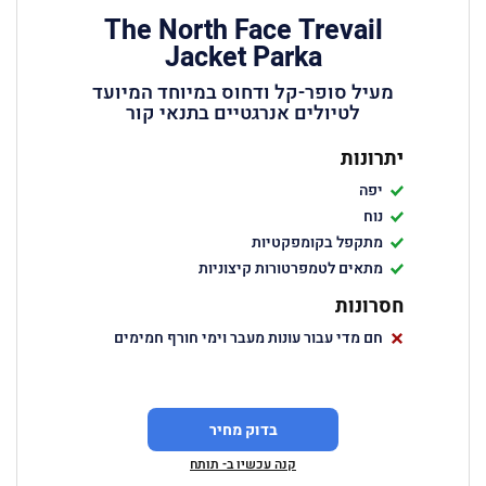
The North Face Trevail
Jacket Parka
מעיל סופר-קל ודחוס במיוחד המיועד
לטיולים אנרגטיים בתנאי קור
יתרונות
יפה
נוח
מתקפל בקומפקטיות
מתאים לטמפרטורות קיצוניות
חסרונות
חם מדי עבור עונות מעבר וימי חורף חמימים
בדוק מחיר
קנה עכשיו ב- תותח