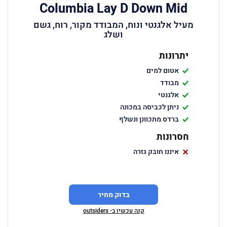
Columbia Lay D Down Mid
מעיל אלגנטי ונוח, המבודד מקור, רוח, גשם
ושלג
יתרונות
אטום למים
מבודד
אלגנטי
ניתן לכביסה במכונה
ברדס מתכוונן ונשלף
חסרונות
איננו חובק גזרה
בדוק מחיר
קנה עכשיו ב- outsiders