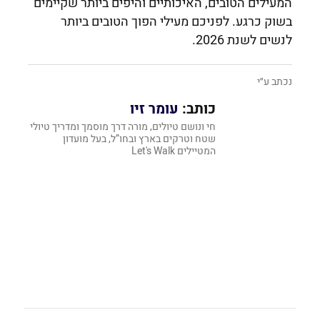
המעילים הטובים, האיכותיים והיפים ביותר שקיימים
בשוק כרגע. לפניכם מעילי הפוך הטובים ביותר
לנשים לשנת 2026.
נכתב ע״י
כותב:
עומר זיו
חי ונושם טיולים, מורה דרך מוסמך ומדריך טיולי
שטח וטרקים בארץ ובחו”ל, בעל מועדון
המטיילים Let's Walk