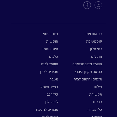
בריאות ויופי
ציוד רפואי
קוסמטיקה
חופשות
בתי מלון
חיות מחמד
חתולים
כלבים
חשמל ואלקטרוניקה
חשמל לבית
כביסה ניקיון וגיהוץ
מוצרים לקיץ
מזגנים וחימום לבית
מטבח
צילום
צפייה ושמע
תקשורת
כלי רכב
רכבים
לבית ולגן
כלי עבודה
מוצרים למטבח