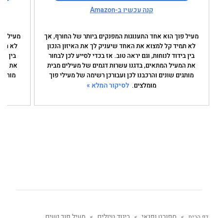
קנה עכשיו ב-Amazon
מעיל פוך הוא אחד התענוגות המפנקים ביותר של החורף, אך
מעיל פו
לא תמיד קל למצוא את האחד שיעניק לך את האיזון הנכון
לא תמי
בין בידוד לנוחות, וגם יראה טוב. אז בכדי לסייע לכן לבחור
בין ביד
את המעיל המתאים, בדגנו עשרות דגמים של מעילים מבית
את המע
מותגים שונים והרכבנו לכן ועבורכן רשימה של מעילי פוך
מותגים
לסיקור המלא »
מומלצים.
ספורט ופנאי
ביגוד טיולים
מעיל פוך נשים
דף הבית
>
>
>