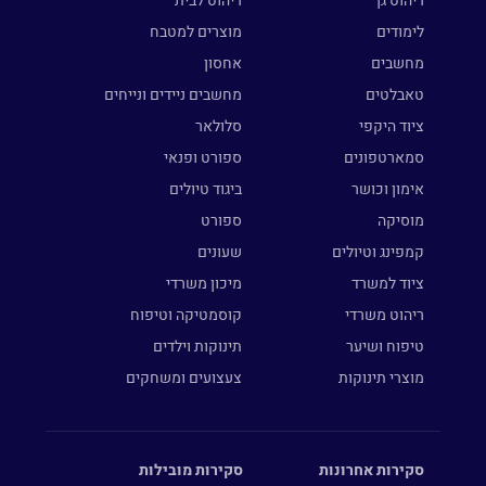
ריהוט גן
ריהוט לבית
לימודים
מוצרים למטבח
מחשבים
אחסון
טאבלטים
מחשבים ניידים ונייחים
ציוד היקפי
סלולאר
סמארטפונים
ספורט ופנאי
אימון וכושר
ביגוד טיולים
מוסיקה
ספורט
קמפינג וטיולים
שעונים
ציוד למשרד
מיכון משרדי
ריהוט משרדי
קוסמטיקה וטיפוח
טיפוח ושיער
תינוקות וילדים
מוצרי תינוקות
צעצועים ומשחקים
סקירות אחרונות
סקירות מובילות