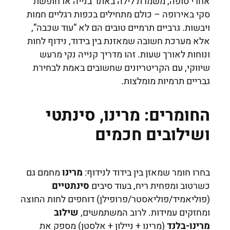
אחרי סופה, משמרת לילה באתר בנייה או חופשת
סקי באירופה – כולם מתחילים בכפות רגליים חמות
ויבשות. גרביים תרמיים טובים הם לא “עוד שכבה”,
אלא מערכת חשובה שמאזנת בין בידוד, נידוף לחות
ונוחות לאורך שעות. זהו מדריך קנייה נקי מרעש
שיווקי, עם הקריטריונים שחשובים באמת לבחירת
גבריים תרמיות מומלצות.
החומרים: מרינו, סינתטי
ושילובים חכמים
בחרו חומר שמאזן בין בידוד לנידוף:
מרינו
מחמם גם
כשרטוב ומפחית ריח, בעוד סיבים
סינתטיים
(פוליאמיד/פוליאסטר/פרופילן) דוחפים לחות החוצה
ומחזקים עמידות. לרוב המשתמשים,
שילוב
מרינו-בלנד
(מרינו + ניילון + אלסטן) מספק את