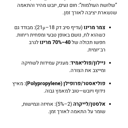
“שלושת העולמות”: חום נעים, יובש מהיר והתאמה
שנשארת יציבה לאורך זמן.
צמר מרינו
(עדיף סיב דק 18–21μ): מבודד גם
כשהוא לח, נושם באופן טבעי ומפחית ריחות.
חפשו תכולה של
40–70% מרינו
לגרב
רב־יומית.
ניילון/פוליאמיד
: מעניק עמידות לשחיקה
ומייצב את הצורה.
פוליאסטר/פרופילן (Polypropylene)
: מאיץ
נידוף ויובש—טוב למאמץ גבוה.
אלסטן/לייקרה
(2–5%): אחיזה וגמישות,
שומר על התאמה לאורך זמן.