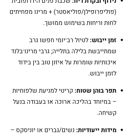
נידוף ובקרת ריח:
שכבת פנים הידרופובית
(פוליפרופילן/פוליאסטר) + מרינו מפחיתים
לחות וריחות בשימוש ממושך.
זמן ייבוש:
לטיול רב־יומי חפשו גרב
שמתייבשת בלילה בתלייה; גרבי מרינו־בלנד
איכותיות שומרות על איזון טוב בין בידוד
לזמן ייבוש.
תפר בוהן שטוח:
קריטי למניעת שלפוחיות
– במיוחד בהליכה ארוכה או בעבודה בנעל
קשיחה.
מידות ייעודיות:
נשים/גברים או יוניסקס –