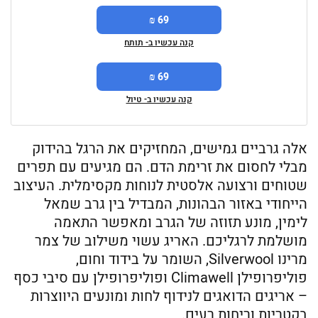
69 ₪
קנה עכשיו ב- תותח
69 ₪
קנה עכשיו ב- טיול
אלה גרביים גמישים, המחזיקים את הרגל בהידוק
מבלי לחסום את זרימת הדם. הם מגיעים עם תפרים
שטוחים ורצועה אלסטית לנוחות מקסימלית. העיצוב
הייחודי באזור הבהונות, המבדיל בין גרב שמאל
לימין, מונע תזוזה של הגרב ומאפשר התאמה
מושלמת לרגליכם. האריג עשוי משילוב של צמר
מרינו Silverwool, השומר על בידוד וחום,
פוליפרופילן Climawell ופוליפרופילן עם סיבי כסף
– אריגים הדואגים לנידוף לחות ומונעים היווצרות
בקטריות וריחות רעים.