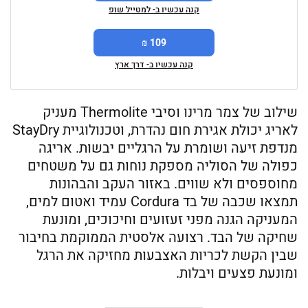
קנה עכשיו ב- למטייל שופ
109 ₪
קנה עכשיו ב- דרך ארץ
שילוב של צמר מרינו וסיבי Thermolite מעניק
לאריג יכולת אגירת חום נהדרת, וטכנולוגיית StayDry
מנדפת זיעה ושומרת על הרגליים יבשות. אריגה
כפולה של הסוליה מספקת נוחות גם על משטחים
מחוספסים ולא שווים. באזור העקב והבהונות
תמצאו שכבה של בד Cordura עמיד ואטום למים,
המעניקה הגנה מפני זעזועים וחיכוכים, ומונעת
שחיקה של הבד. רצועה אלסטית הממוקמת בחיבור
שבין הקשת לכריות האצבעות מחזיקה את הרגל
ומונעת פצעים ויבלות.