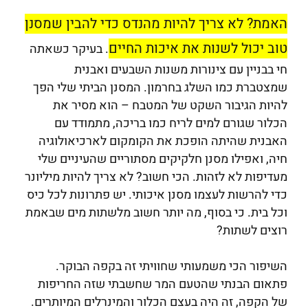
האמת? לא צריך להיות מהנדס כדי להבין שמסנן
טוב יכול לשנות את איכות החיים
. בעיקר כשאתה
חי בבניין עם צינורות משנות השבעים ואבנית
שמצטברת כמו השלג בחרמון. המסנן הביתי שלי הפך
להיות הגיבור השקט של המטבח – הוא מסיר את
הכלור שגורם למים לריח כמו בריכה, מתמודד עם
האבנית שהיתה הופכת את הקומקום לארכיאולוגיה
חיה, ואפילו מסנן חלקיקים מסתוריים שהעיניים שלי
מעדיפות לא לזהות. הכי חשוב? לא צריך להיות מיליונר
כדי להרשות לעצמו מסנן איכותי. יש פתרונות לכל כיס
וכל בית. כי בסוף, מה יותר חשוב מלשתות מים שבאמת
רוצים לשתות?
השיפור הכי משמעותי שחוויתי זה בקפה הבוקר.
פתאום הבנתי שהטעם המר שחשבתי שזה החריפות
של הקפה, זה היה בעצם הכלור והמינרלים המיותרים.