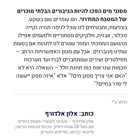
מסנני מים הפכו להיות הגיבורים הבלתי מוכרים
של המטבח המודרני.
הם עומדים שם בשקט,
בצניעות, ומבטיחים לנו שכל לגימה תהיה נקייה
מכלור, אבנית, חלקיקים מסתוריים ולפעמים אפילו
מהטעם המתכתי המוזר שגורם לנו לתהות אם בטעות
שתינו מהברגים. אבל עם מגוון האפשרויות הרחב –
מפילטרים זעירים שמתחברים לברז ועד מערכות
חכמות שנראות כמו תחנת חלל – השאלה היא לא
"האם אני צריך מסנן מים?" אלא "איזה מסנן ייעשה
לי סדר בחיים?"
נכתב ע״י
כותב:
אלון אלדורף
אלון אלדורף – מומחה למוצרי חשמל ביתיים
עם מעל 20 שנות ניסיון. טכנאי מכונות כביסה,
מייבשי כביסה, מדיחים ותנורים.