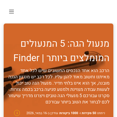
מנעול הגה: 5 המנעולים
המומלצים ביותר | Finder
הרכב הוא אחד הנכסים החשובים שיש לכל אחד
מאיתנו וחשוב מאוד להגן עליו. לכל רכב יש מנגנון הגנה
מובנה, אך הוא אינו בלתי חדיר. מנעול הגה טוב יכול
לעשות עבודה מצוינת ולמנוע פגיעה ברכב בכמה צורות.
סקרנו עבורכם 5 מנעולי הגה טובים ויצרנו מדריך שיעזור
לכם לבחור את הטוב ביותר עבורכם
עודכן ב-16 במאי, 2026
ניתחנו
50 סקירות
ו-
1000 ביקורות
i