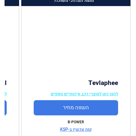
מנעול הגה הכי משוכלל
nal
Tevlaphee
לחצו כאן למוצרי רכב איכותיים נוספים
לחצו
השווה מחיר
B-POWER
קנה עכשיו ב-KSP