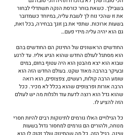
הכי טובה שלך לא בהכרח תהיה הכי טובה גם
בשבילך. כשאת בוחר כורסת הנקה תשתדלי לבחור
את זו שהכי נוח לך לשבת עליה, במיוחד כשמדובר
בשעות ארוכות. שתפי את בן זוגך בבחירה, בכל זאת,
גם הוא יהיה עליה מידי פעם…
החודשים הראשונים של התינוק הם החודשים בהם
הוא מסתגל לעולם החדש שהוא הגיע אליו. עד לרגע
שבוא הוא יצא מהבטן הוא היה עטוף בחום, במים
ובעיקר בהרבה מאוד שקט. בעולם החדש הזה הוא
שומע הרבה קולות, רעשים, צפצופים, הוא רואה
הרבה אורות ופרצופים שהוא בכלל לא מכיר. ככל
שהוא גדל הוא רוצה לדעת עוד ולגלות מה יש לעולם
הזה להציע לו.
כל הגילויים האלו גורמים לתינוקות רבים להיות חסרי
מנוחה, ולהורים הם גורמים למחסור גדול בשעות
שינה. בגיל הזה, כל מה שהתינוק שלך זקוק לו הוא