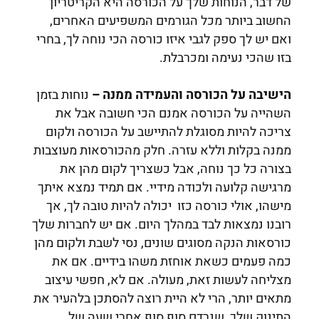
של דבר, הנוחות שלך על הכורסה היא הקריטריון
החשוב ביותר מכל הגורמים המשפיעים האחרים,
ואם יש לך ספק לגבי איזו כורסה הכי נוחה לך, בחרי
בזו שהכי נעימה ומכרבלת.
הישיבה על הכורסה והעמידה ממנה –
נוחות בזמן
השהייה על הכורסה אמנם הכי חשובה אבל את
צריכה להיות מסוגלת להתיישב על הכורסה ולקום
ממנה בקלות וללא עזרה. חלק מהכורסאות מעוצבות
בצורה כל כך נוחה, אבל כשצריך לקום מהן את
מרגישה קלועה ולכודה מידיי. אם תמיד נמצא איתך
מישהו, אולי כורסה כזו יכולה להיות טובה לך, אך
רובנו נמצאות לבד במהלך היום. אם יש לחברות שלך
כורסאות הנקה מסוגים שונים, נסי לשבת ולקום מהן
כמה פעמים כשאת אוחזת משהו בידיים. אם את
מצליחה לעשות זאת, מעולה. אם לא, חפשי עיצוב
מתאים יותר, הרי לא היית רוצה להסתכן בלהעיר את
התינוק שלך, שנרדם סוף סוף אחרי שעה של