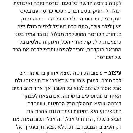
לקנות כורסה חדשה כל פעם. כורסה טובה ואיכותית
יכולה להחזיק שנים רבות. חפשי כורסה עם בסיס
חזק ויציב, כזו שתיהני לשבת עליה גם כשהתינוק
יישן לילה שלם, סתם ככה בשביל לצפות בטלוויזיה
בנוחות. הכורסה המושלמת תכלול גם בד עמיד בפני
כתמים וקל לניקוי, אחרי הכל, תינוקות פולטים בלי
התראה מוקדמת, וסביר להניח שתרצי לכבס את הבד
של הכורסה.
עיצוב –
עיצוב הכורסה נמצא אחרון ברשימה ויש
לכך סיבה. כמובן שחשוב שתאהבי את העיצוב שלה
אבל אסור לעיצוב לבוא על חשבון אף אחד מהגורמים
האחרים שמופיעים ברשימה. אם מצאת לעצמך
כורסה שהיא נוחה לך מכל הבחינות, שעומדת
בתקציב ושהיא בטיחות ועמידה וגם אהבת את
העיצוב שלה, הרווחת! אבל, וזה אבל חשוב מאוד, אם
רק העיצוב, הצבע, הבד וכו', לא מצאו חן בענייך, אל