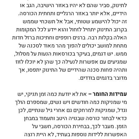
לתינוק, סביר שהם לא יהיו באזור הישיבה, הגב או
הידיים, אלא יותר באזור הרגליים ותחתית הכורסה.
זה יכול להישמע שטותי, אבל אל תשכחי שממש
בקרוב התינוק יתחיל לזחול והוא יידע לכל המקומות
האלה בקלות רבה. ברגים רופפים וחתיכות ברזל חדות
מתחת למושב יכולים להפוך מהר מאוד לסכנה של
ממש. יש דגמים, בעיקר בכורסאות הנעות על מסלול,
שמגיעים עם אפשרות לנעילה כך שהן לא יוכלו לזוז
ותהיה פחות סכנה שהידיים של התינוק יתפסו, אך
מדובר בדגמים בודדים.
עמידות החומר –
את לא יודעת כמה זמן תניקי, יש
מי שמניקות כמה חודשים ויש נשים, שמספרם הולך
וגדל, שמניקות למרחקים גם אחרי גיל שנתיים, לכן
כדאי לבחור כורסה שבנויה היטב ותעמוד במבחן
הזמן. מעבר לכך, בבחירת הכורסה, חשבי על
האפשרות ללידות נוספות בעתיד, לא היית רוצה