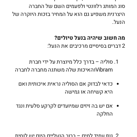
סוג המותג רלוונטי ולפעמים השם של החברה
היצרנית משפיע גם הוא על המחיר בזכות היוקרה של
הנעל.
מה חשוב שיהיה בנעל טיולים?
2 דברים בסיסיים מרכיבים את הנעל:
סוליה – בדרך כלל מיוצרת על ידי חברת
Vibramוהאיכות שלה משתנה מחברה לחברה
כדאי לבדוק אם הסוליה נראית איכותית ואם
היא קשיחה או גמישה
אם יש בה זיזים שמיועדים לקרקע סלעית ונגד
החלקה
גוף עמיד למים – ברוב הנעליים היום יש לוחית