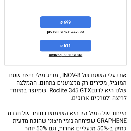
699 ₪
קנה עכשיו ב- pro runner
611 ₪
קנה עכשיו ב- Amazon
את נעלי השטח של INOV-8 , מותג נעלי ריצת שטח
המוביל, מכירים רק מקצוענים בתחום. ההמלצה
שלנו היא לדגםRoclite 345 GTX שמיוצר במיוחד
לריצה ולטרקים ארוכים.
הייחוד של הנעל הזו היא השימוש בחומר של חברת
GRAPHENE שפיתחה גומי חיצוני שהוכח מדעית
כחזק ב-50% מנעליים אחרות, וגם 50% יותר