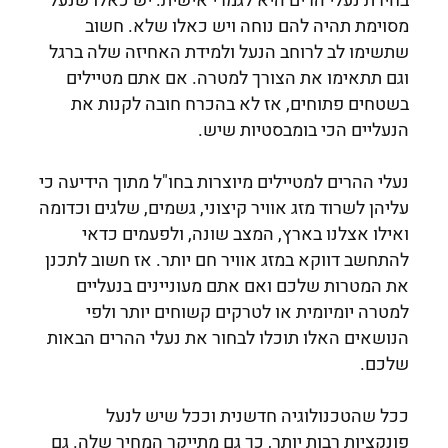
בחירת נעלי הרים היא לגמרי אישית. יש כאלו שנעל
מסוימת תהיה להם נוחה ויש כאלו שלא. חשוב
שתשימו לב לרוחב הנעל ולמידת האחיזה שלה ברגל
וגם תתאימו את הצורך למטרה. אם אתם מטיילים
בשטחים פתוחים, אז לא בהכרח חובה לקנות את
הנעליים הכי בומבסטיות שיש.
נעלי ההרים למטיילים מיוצרות בחו"ל מתוך הידיעה כי
עליהן לשרוד מזג אוויר קיצוני, גשמים, שלגים וכדומה
ואילו אצלנו בארץ, המצב שונה, ולפעמים כדאי
להתחשב דווקא במזג אוויר חם יותר. אז חשוב לתכנן
את המטרות שלכם ואם אתם מעוניינים בנעליים
למטרה יומיומית או לטרקים קשוחים יותר ולפי
הנושאים האלו תוכלו לבחור את נעלי ההרים הבאות
שלכם.
ככל שהטכנולוגיה חדשנית וככל שיש לנעל
פונקציות רבות יותר, כך גם מתייקר המחיר שלה. גם