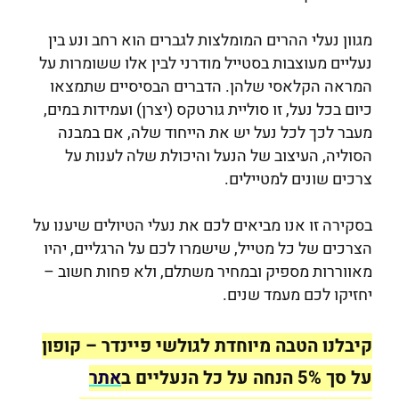
מגוון נעלי ההרים המומלצות לגברים הוא רחב ונע בין
נעליים מעוצבות בסטייל מודרני לבין אלו ששומרות על
המראה הקלאסי שלהן. הדברים הבסיסיים שתמצאו
כיום בכל נעל, זו סוליית גורטקס (יצרן) ועמידות במים,
מעבר לכך לכל נעל יש את הייחוד שלה, אם במבנה
הסוליה, העיצוב של הנעל והיכולת שלה לענות על
צרכים שונים למטיילים.
בסקירה זו אנו מביאים לכם את נעלי הטיולים שיענו על
הצרכים של כל מטייל, שישמרו לכם על הרגליים, יהיו
מאווררות מספיק ובמחיר משתלם, ולא פחות חשוב –
יחזיקו לכם מעמד שנים.
קיבלנו הטבה מיוחדת לגולשי פיינדר – קופון
על סך 5% הנחה על כל הנעליים ב
אתר