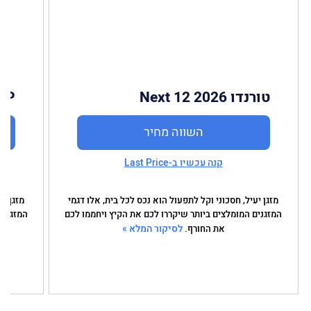
טורנדו Next 12 2026
35P
השווה מחיר
קנה עכשיו ב-Last Price
מזגן יעיל, חסכוני וקל לתפעול הוא נכס לכל בית, אלו דגמי
מזגן יע
המזגנים המומלצים ביותר שיקררו לכם את הקיץ ויחממו לכם
המזגנים
לסיקור המלא »
את החורף.