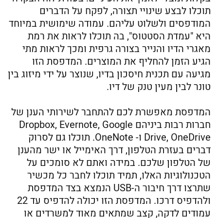
תוכלו לבצע שינויי תצורה, לפקח על הדברים
המודפסים ולשלוט עליהם. עמודה שימושית במיוחד
היא "עמדת הסטטוס", בה תוכלו לראות את רמת
מאגרי הדיו והנייר בצורה גרפית ומכך לראות מתי
הגיע הזמן להחליף את המוצרים. המדפסת הזו
מגיעה עם תכנית חיסכון בדיו, שנוצר על ידי מיזוג בין
טונר לבין מעין טנק של דיו.
המדפסת מאפשרת לכם להתחבר לשירותי הענן של
חברות רבות ביניהם Dropbox, Evernote, Google
Drive, OneDrive ו- OneNote. תוכלו גם לסרוק
דברים בעזרת הטלפון, דרך האימייל או ישר מהענן
של הטלפון שלכם. במידה ואתם לא סומכים על
הטכנולוגיות האלו, תמיד תוכלו לחבר כל מכשיר
שתרצו דרך חיבור ה-USB הנמצא בצד המדפסת
ולהדפיס דרכו. המדפסת הזו יכולה להדפיס עד 22
עמודים לדקה, קצב שמתאים מאוד למשרדים או