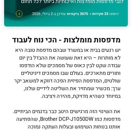
לגבי מדפסות מומלצות ואיכותיות ביותר לכל תחום
עודכן ב-2 ביולי, 2026
ניתחנו
33 סקירות
ו-
3670 ביקורות
i
מדפסות מומלצות - הכי נוח לעבוד
יש רגעים בבית או במשרד שבהם מדפסת טובה היא
לא מותרות – היא זאת שעושה את ההבדל בין יום
עבודה שקט לבין כאוס של מסמכים שלא הודפסו
ותורים מתארכים. בעולם שבו מסמכים דיגיטליים
שולטים, המדפסת הפיזית הפכה דווקא למשאב יקר
ערך: מכשיר שמחזיר את השליטה לידיים שלנו,
במיוחד כשהיא מדויקת, מהירה ויציבה.
את השינוי הזה מרגישים היטב כבר בדגמים הביתיים.
מדפסות כמו Brother DCP-J1050DW, שהפתיעה
אותנו בנוחות השימוש ובעלות העתקה נמוכה