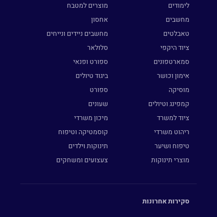
לימודים
מוצרים למטבח
מחשבים
אחסון
טאבלטים
מחשבים ניידים ונייחים
ציוד היקפי
סלולאר
סמארטפונים
ספורט ופנאי
אימון וכושר
ביגוד טיולים
מוסיקה
ספורט
קמפינג וטיולים
שעונים
ציוד למשרד
מיכון משרדי
ריהוט משרדי
קוסמטיקה וטיפוח
טיפוח ושיער
תינוקות וילדים
מוצרי תינוקות
צעצועים ומשחקים
סקירות אחרונות