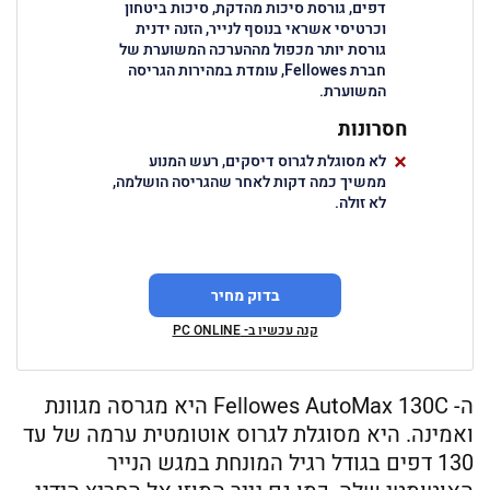
דפים, גורסת סיכות מהדקת, סיכות ביטחון
וכרטיסי אשראי בנוסף לנייר, הזנה ידנית
גורסת יותר מכפול מההערכה המשוערת של
חברת Fellowes, עומדת במהירות הגריסה
המשוערת.
חסרונות
לא מסוגלת לגרוס דיסקים, רעש המנוע
ממשיך כמה דקות לאחר שהגריסה הושלמה,
לא זולה.
בדוק מחיר
קנה עכשיו ב- PC ONLINE
ה- Fellowes AutoMax 130C היא מגרסה מגוונת
ואמינה. היא מסוגלת לגרוס אוטומטית ערמה של עד
130 דפים בגודל רגיל המונחת במגש הנייר