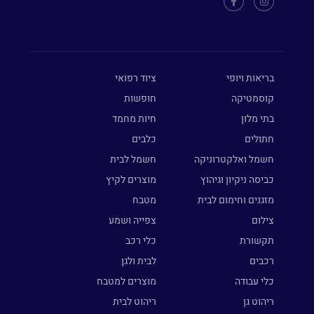
בריאות ויופי
ציוד רפואי
קוסמטיקה
חופשות
בתי מלון
חיות מחמד
חתולים
כלבים
חשמל ואלקטרוניקה
חשמל לבית
כביסה ניקיון וגיהוץ
מוצרים לקיץ
מזגנים וחימום לבית
מטבח
צילום
צפייה ושמע
תקשורת
כלי רכב
רכבים
לבית ולגן
כלי עבודה
מוצרים למטבח
ריהוט גן
ריהוט לבית