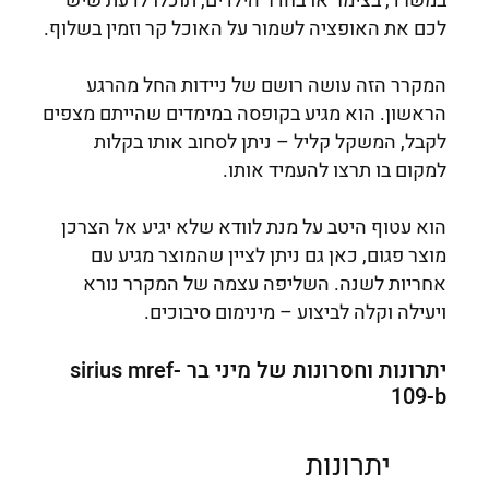
במשרד, בצימר או בחדר הילדים, תוכלו לדעת שיש
לכם את האופציה לשמור על האוכל קר וזמין בשלוף.
המקרר הזה עושה רושם של ניידות החל מהרגע
הראשון. הוא מגיע בקופסה במימדים שהייתם מצפים
לקבל, המשקל קליל – ניתן לסחוב אותו בקלות
למקום בו תרצו להעמיד אותו.
הוא עטוף היטב על מנת לוודא שלא יגיע אל הצרכן
מוצר פגום, כאן גם ניתן לציין שהמוצר מגיע עם
אחריות לשנה. השליפה עצמה של המקרר נורא
ויעילה וקלה לביצוע – מינימום סיבוכים.
יתרונות וחסרונות של מיני בר sirius mref-
109-b
יתרונות