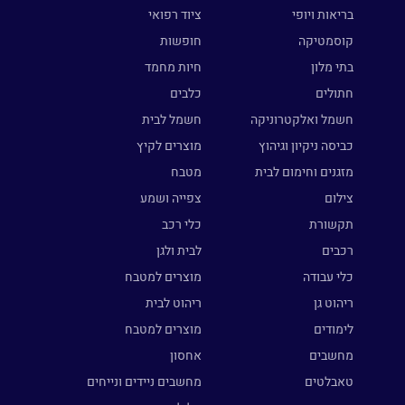
בריאות ויופי
ציוד רפואי
קוסמטיקה
חופשות
בתי מלון
חיות מחמד
חתולים
כלבים
חשמל ואלקטרוניקה
חשמל לבית
כביסה ניקיון וגיהוץ
מוצרים לקיץ
מזגנים וחימום לבית
מטבח
צילום
צפייה ושמע
תקשורת
כלי רכב
רכבים
לבית ולגן
כלי עבודה
מוצרים למטבח
ריהוט גן
ריהוט לבית
לימודים
מוצרים למטבח
מחשבים
אחסון
טאבלטים
מחשבים ניידים ונייחים