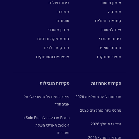
אימון וכושר
ביגוד טיולים
מוסיקה
ספורט
קמפינג וטיולים
שעונים
ציוד למשרד
מיכון משרדי
ריהוט משרדי
קוסמטיקה וטיפוח
טיפוח ושיער
תינוקות וילדים
מוצרי תינוקות
צעצועים ומשחקים
סקירות אחרונות
סקירות מובילות
מדפסות לייזר מומלצות 2026
פארק המים על גג עזריאלי תל
אביב חוזר
מחסני גינה מומלצים 2026
Beats מכריזה על Solo Buds ו-
גריל גז מומלץ 2026
Solo 4: תאריכי השקה
ומחירים
מזגן נייד מומלץ 2026