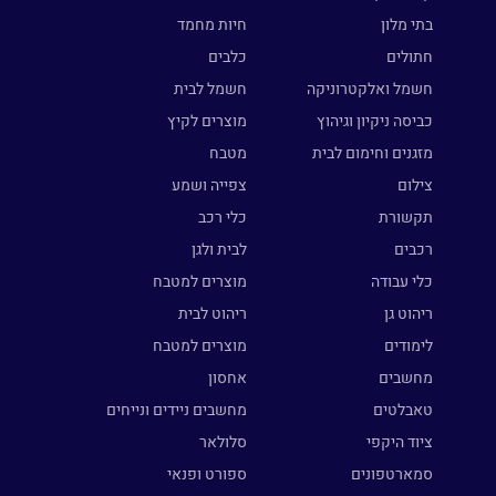
בתי מלון
חיות מחמד
חתולים
כלבים
חשמל ואלקטרוניקה
חשמל לבית
כביסה ניקיון וגיהוץ
מוצרים לקיץ
מזגנים וחימום לבית
מטבח
צילום
צפייה ושמע
תקשורת
כלי רכב
רכבים
לבית ולגן
כלי עבודה
מוצרים למטבח
ריהוט גן
ריהוט לבית
לימודים
מוצרים למטבח
מחשבים
אחסון
טאבלטים
מחשבים ניידים ונייחים
ציוד היקפי
סלולאר
סמארטפונים
ספורט ופנאי