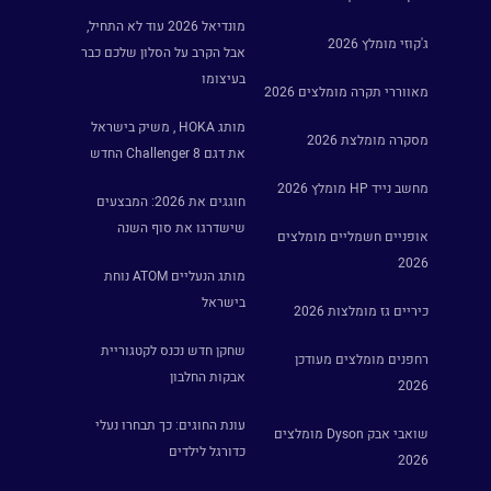
מונדיאל 2026 עוד לא התחיל,
ג'קוזי מומלץ 2026
אבל הקרב על הסלון שלכם כבר
בעיצומו
מאווררי תקרה מומלצים 2026
מותג HOKA , משיק בישראל
מסקרה מומלצת 2026
את דגם Challenger 8 החדש
מחשב נייד HP מומלץ 2026
חוגגים את 2026: המבצעים
שישדרגו את סוף השנה
אופניים חשמליים מומלצים
2026
מותג הנעליים ATOM נוחת
בישראל
כיריים גז מומלצות 2026
שחקן חדש נכנס לקטגוריית
רחפנים מומלצים מעודכן
אבקות החלבון
2026
עונת החוגים: כך תבחרו נעלי
שואבי אבק Dyson מומלצים
כדורגל לילדים
2026