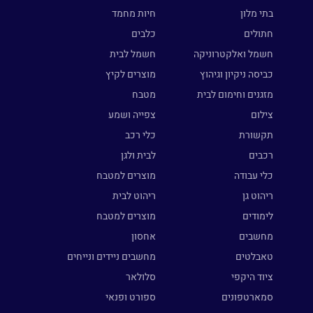
בתי מלון
חיות מחמד
חתולים
כלבים
חשמל ואלקטרוניקה
חשמל לבית
כביסה ניקיון וגיהוץ
מוצרים לקיץ
מזגנים וחימום לבית
מטבח
צילום
צפייה ושמע
תקשורת
כלי רכב
רכבים
לבית ולגן
כלי עבודה
מוצרים למטבח
ריהוט גן
ריהוט לבית
לימודים
מוצרים למטבח
מחשבים
אחסון
טאבלטים
מחשבים ניידים ונייחים
ציוד היקפי
סלולאר
סמארטפונים
ספורט ופנאי