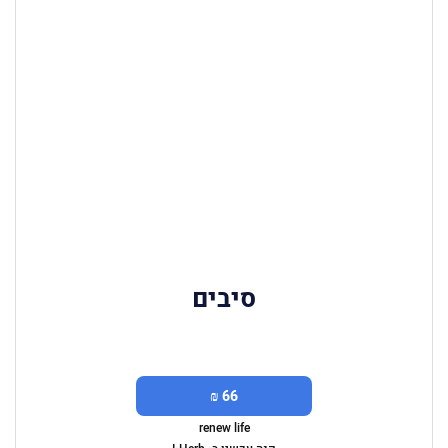
סיבים
66 ₪
renew life