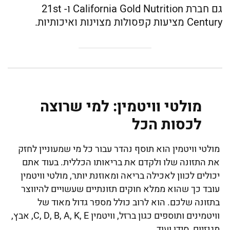
גם חברת California Gold Nutrition ו- 21st
Century מציעות קפסולות מצוינות ואיכותיות.
מולטי וויטמין: למי שרוצה
לכסות הכל
מולטי וויטמין הוא תוסף נהדר עבור כל מי שמעוניין לחזק
את התזונה שלו ולקדם את בריאותו הכללית. בעוד אתם
יכולים לכוון לאכילה בריאה ומאוזנת יותר, מולטי וויטמין
עובד כך שהוא ממלא חוקים תזונתיים שעשויים להיווצר
בתזונה שלכם. הוא לרוב כולל מספר גדול מאוד של
וויטמינים ותוספים כגון ברזל, וויטמין C, D, B, A, K, E, אבץ,
מגנזיום, סידן ועוד.