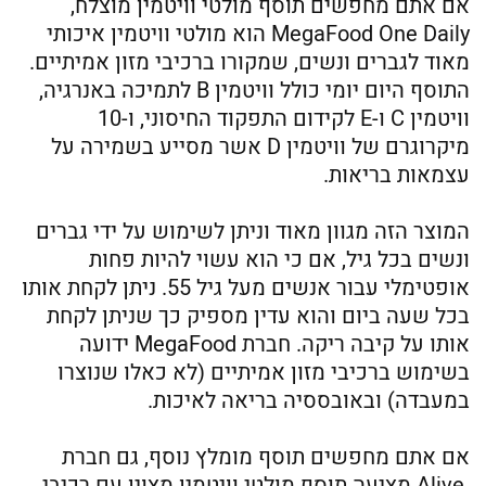
אם אתם מחפשים תוסף מולטי וויטמין מוצלח,
MegaFood One Daily הוא מולטי וויטמין איכותי
מאוד לגברים ונשים, שמקורו ברכיבי מזון אמיתיים.
התוסף היום יומי כולל וויטמין B לתמיכה באנרגיה,
וויטמין C ו-E לקידום התפקוד החיסוני, ו-10
מיקרוגרם של וויטמין D אשר מסייע בשמירה על
עצמאות בריאות.
המוצר הזה מגוון מאוד וניתן לשימוש על ידי גברים
ונשים בכל גיל, אם כי הוא עשוי להיות פחות
אופטימלי עבור אנשים מעל גיל 55. ניתן לקחת אותו
בכל שעה ביום והוא עדין מספיק כך שניתן לקחת
אותו על קיבה ריקה. חברת MegaFood ידועה
בשימוש ברכיבי מזון אמיתיים (לא כאלו שנוצרו
במעבדה) ובאובססיה בריאה לאיכות.
אם אתם מחפשים תוסף מומלץ נוסף, גם חברת
Alive מציעה תוסף מולטי וויטמין מצוין עם רכיבי