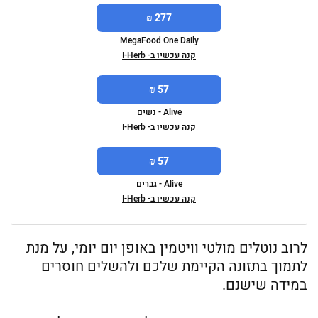
277 ₪
MegaFood One Daily
קנה עכשיו ב- I-Herb
57 ₪
Alive - נשים
קנה עכשיו ב- I-Herb
57 ₪
Alive - גברים
קנה עכשיו ב- I-Herb
לרוב נוטלים מולטי וויטמין באופן יום יומי, על מנת
לתמוך בתזונה הקיימת שלכם ולהשלים חוסרים
במידה שישנם.