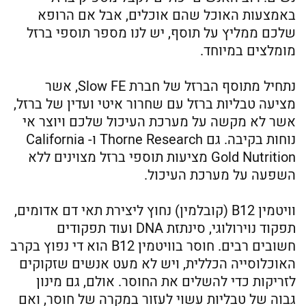
באמצעות האוכל שהם אוכלים, אבל אם הרופא
שלכם ממליץ על תוסף, יש לנו מספר תוספי ברזל
מומלצים במיוחד.
נתחיל מתוסף הברזל של חברת Slow FE, אשר
מציעה טבליות ברזל עם שחרור איטי ועדין של ברזל,
אשר לא מקשה על מערכת העיכול שלכם ויוצר אי
נוחות בקיבה. גם Thorne Research ו- California
Gold Nutrition מציעות תוספי ברזל מצוינים ללא
השפעה על מערכת העיכול.
וויטמין B12 (קובלמין) נחוץ ליצירת תאי דם אדומים,
תפקוד נוירולוגי, סינתזת DNA ועוד תפקודים
חשובים רבים. חוסר בוויטמין B12 הוא די נפוץ בקרב
האוכלוסייה הכללית, ויש לא מעט אנשים שזקוקים
לזריקות כדי להשלים את החוסר. אולם, גם מינון
גבוה של טבליות עשוי לעזור במקרה של חוסר, ואם