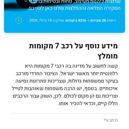
שרוצות ליהנות מעיצוב, נוחות ובטיחות בו זמני –
הסקירה המלאה וההמלצות שלנו כאן לפניכם.
עודכן ב-19 ביולי, 2026
ניתחנו
26 סקירות
ו-
4316 ביקורות
i
מידע נוסף על רכב 7 מקומות
מומלץ
קשה לחשוב על מדינה בה רכבי 7 מקומות היא
רלוונטית יותר מאשר ישראל. הציבור החרדי מורכב
בעיקר ממשפחות גדולות, שצריכות פתרונות נסיעה
איכותיים. בנוסף, יש הרבה משפחות שאוהבות לטייל
וצריכות גם הן מקום לכולם. לכן, השוק עבור הרכבים
הללו קיים, וכדאי להכיר אותו.
נכתב ע״י