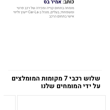
כותב:
אמיר בס
מומחה בתחום קנייה ומכירה של רכב פרטי
ומשפחתי, ‏בעלים, מנהל‏ ב-‏Car-La ייעוץ וליווי
אישי בתחום הרכב‏
שלוש רכבי 7 מקומות המומלצים
על ידי המומחים שלנו