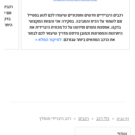
רכבים הי
וגם לשמ
רכבים היברידיים חדשים וחסכוניים שיעזרו לכם לנוע בסטייל
בדקנו, 
וגם לשמור על הכיס והסביבה. בסקירה אני והצוות המקצועי
היתרונות
בדקנו, אספנות נתונים ופירטנו על כל מכונית היברידית את
את 
היתרונות והחסרונות וכמובן צירפנו מדריך שיעזור לכם לבחור
לסיקור המלא »
את הרכב המתאים ביותר עבורכם.
כלי רכב
רכבים
רכב היברידי מומלץ
דף הבית
>
>
>
שתף