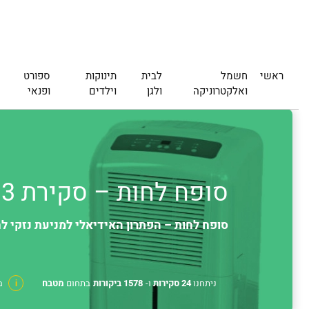
ראשי
חשמל
לבית
תינוקות
ספורט
ואלקטרוניקה
ולגן
וילדים
ופנאי
סופח לחות – סקירת 3 סופחי לחות הטובים ביותר לשנת 2026 | Finder
סופח לחות – הפתרון האידיאלי למניעת נזקי ל
ניתחנו
24 סקירות
ו-
1578 ביקורות
בתחום
מטבח
i
מ