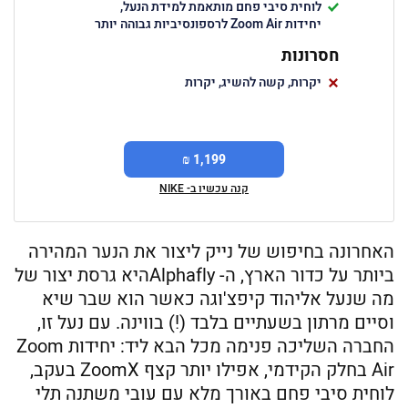
לוחית סיבי פחם מותאמת למידת הנעל,
יחידות Zoom Air לרספונסיביות גבוהה יותר
חסרונות
יקרות, קשה להשיג, יקרות
1,199 ₪
קנה עכשיו ב- NIKE
האחרונה בחיפוש של נייק ליצור את הנער המהירה
ביותר על כדור הארץ, ה- Alphaflyהיא גרסת יצור של
מה שנעל אליהוד קיפצ'וגה כאשר הוא שבר שיא
וסיים מרתון בשעתיים בלבד (!) בווינה. עם נעל זו,
החברה השליכה פנימה מכל הבא ליד: יחידות Zoom
Air בחלק הקידמי, אפילו יותר קצף ZoomX בעקב,
לוחית סיבי פחם באורך מלא עם עובי משתנה תלי