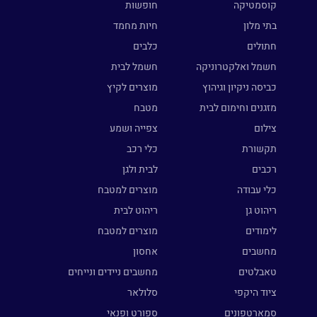
קוסמטיקה
חופשות
בתי מלון
חיות מחמד
חתולים
כלבים
חשמל ואלקטרוניקה
חשמל לבית
כביסה ניקיון וגיהוץ
מוצרים לקיץ
מזגנים וחימום לבית
מטבח
צילום
צפייה ושמע
תקשורת
כלי רכב
רכבים
לבית ולגן
כלי עבודה
מוצרים למטבח
ריהוט גן
ריהוט לבית
לימודים
מוצרים למטבח
מחשבים
אחסון
טאבלטים
מחשבים ניידים ונייחים
ציוד היקפי
סלולאר
סמארטפונים
ספורט ופנאי