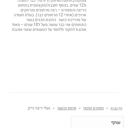
עוסקת בתחום השיווק הדיגיטלי כבר למעלה
מ12 שנים. בנוסף חובבת/מקצוענית בתחום
הריצה והספורט – רצה מרתונים ומרחקים
ארוכים (אחרי 12 מרתונים כבר). בעלת תעודה
של מדריכת כושר. כתיבת תכנים בשני
התחומים אני כבר עושה מעל ל10 שנים – מאוד
אוהבת לחקור וללמוד על הנושאים שאני אוהבת
ספורט ופנאי
אימון וכושר
נעלי ריצה נייק
דף הבית
>
>
>
שתף