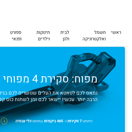
ראשי
חשמל
לבית
תינוקות
ספורט
ואלקטרוניקה
ולגן
וילדים
ופנאי
מפוח: סקירת 4 מפוחי עלים מומלצים (מעודכן 2026) | Finder – לקנות חכם
נמאס לכם לטאטא את העלים שנושרים לכם בגינה
הרבה יותר. עכשיו יישאר לכם זמן לשתות כוס קפה 
ניתחנו
7 סקירות
ו-
465 ביקורות
בתחום
כלי עבודה
i