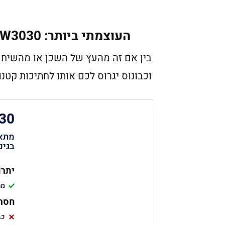
העוצמתי ביותר: Black & Decker GW3030
וכבונוס יגרוס לכם אותו לחתיכות קטנו
30
מתאי
בגינ
יתרו
מה
חסרו
כב