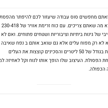
 ואתם מחפשים סוס עבודה שיעזור לכם להיפתר מהפסול
עלים, ה- Black & Decker GW3030 הוא מה שאתם צריכים. עם כוח זרימת אוויר של 230-418
י של גינות ביתיות וציבוריות ושטחים פתוחים. ואם לא ד
ה- Black & Decker GW3030 הוא לא רק מפוח עלים אלא גם שואב אותם ב נפח שאיב
14 מ"ק. הוא מגיע עם שק איסוף פסולת בגודל של 50 ליטרים והסכינים קוצצות את העלים
 הפסולת. העיצוב שלו הופך אותו לנוח וקל לאחיזה למ