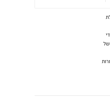
ת
י
ה של
רות