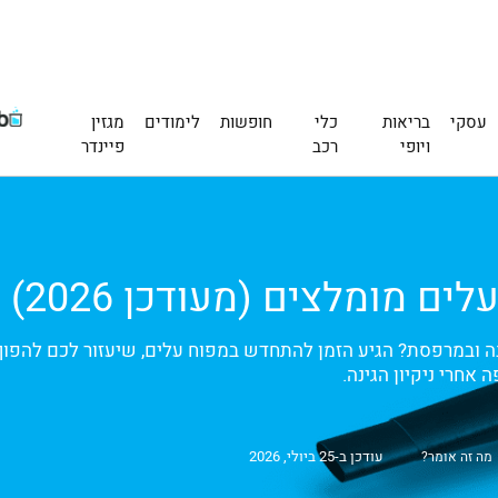
עסקי
בריאות
כלי
חופשות
לימודים
מגזין
ויופי
רכב
פיינדר
 ובמרפסת? הגיע הזמן להתחדש במפוח עלים, שיעזור לכם להפוך 
אחרי ניקיון הגינה.
עודכן ב-25 ביולי, 2026
מה זה אומר?