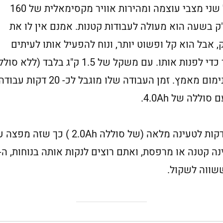
ל- Greenworks 24V מתג הפעלה בעל שני מצבי עוצמה ומהירות אוויר מקסימאלית של 160
. עם נפח זרימת אוויר של 580 מ"ק בשעה הוא מעולה לעבודות קטנות. אמנם אין לו את
אבל הוא קל ופשוט יותר, ונוח להפעיל אותו לעיתים
קרובות ולא חייב לחכות שיצטבר לכלוך כדי לפנות אותו. עם משקל של 1.5 ק"ג בלבד (
הוא קל לתמרון ונוח לעבודה ודורש מינימום מאמץ. זמן העבודה שלו מוגבל
זמן טעינת הסוללה לא ארוך, בערך 30 דקות לטעינה מלאה (של סוללה 2.0Ah ) כך שזה 
ה קטנה או מרפסת, ואתם רוצים לנקות אותה בנוחות, ה-