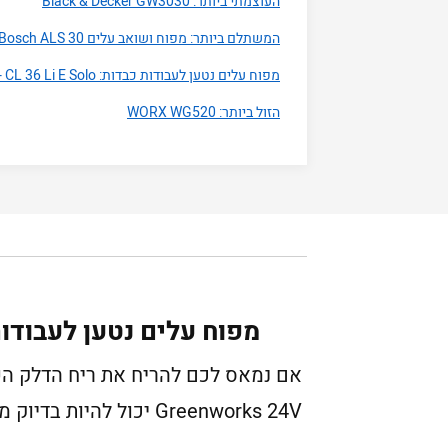
העוצמתי ביותר: Black & Decker GW3030
המשתלם ביותר: מפוח ושואב עלים Bosch ALS 30
מפוח עלים נטען לעבודות כבדות: Einhell GE - CL 36 Li E Solo
הזול ביותר: WORX WG520
מפוח עלים נטען לעבודות קלות: 24V
אם נמאס לכם להריח את ריח הדלק הש
Greenworks 24V יכול להיות בדיוק מה שאתם מחפשים.