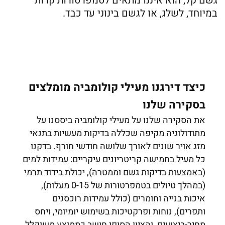
גשם קל, הוא איננו מתאים לטמפרטורות קרות
במיוחד, לשלג, או לגשם בינוני עד כבד.
כיצד דירגנו מעילי קולומביה מומלצים
בסקירה שלנו
את הסקירה שלנו על מעילי קולומביה ביססנו על
מתודולוגיה מקיפה שכללה בדיקות מעשיות בתנאי
מזג אויר שונים לאורך שלושה חודשי חורף. בדקנו
כל מעיל בחמישה קריטריונים עיקריים: עמידות למים
(באמצעות בדיקות גשם וממטרה), יכולת בידוד תרמי
(במהלך טיולים בטמפרטורות של 0-15 מעלות),
איכות בנייה וחומרים (כולל עמידות רוכסנים
ותפרים), נוחות ופרקטיכות בשימוש יומיומי, ויחס
מחיר-ביצועים, והציון הסופי חושב כממוצע משוקלל