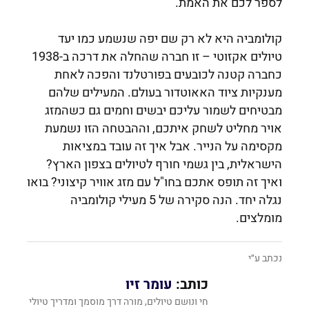
לספר לכם את האמת.
קולומביה היא לא רק שם יפה שנשמע כמו יעד
טיולים אקזוטי – זו חברה שהחלה את דרכה ב-1938
כחברה קטנה לכובעים בפורטלנד והפכה לאחת
מענקיות ציוד האאוטדור בעולם. המעילים שלהם
מבטיחים לשמור עליכם יבשים וחמים גם כשהמזג
אויר מחליט לשחק איתכם, וההבטחה הזו נשמעת
מקסימה על הנייר. אבל איך זה עובד במציאות
הישראלית, בין גשמי חורף לטיולים בצפון הארץ?
ואיך זה תופס אתכם בחו"ל עם מזג אוויר קיצוני? בואו
נגלה יחד. הנה סקירה של 5 מעילי קולומביה
מומלצים.
נכתב ע״י
כותב:
עומר זיו
חי ונושם טיולים, מורה דרך מוסמך ומדריך טיולי