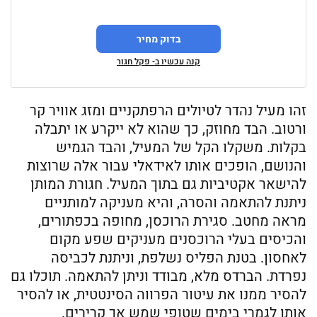
בדוק מחיר
קנה עכשיו ב- פקל חגור
זהו מעיל נהדר לטיולים הרפתקניים ומזג אוויר קר
ורטוב. הבד מחוזק, כך שהוא לא ייקרע או יתבלה
בקלות. משקלו הקל של המעיל, והבד הגמיש
והנושם, הופכים אותו לאידאלי עבור אלה שרוצות
להישאר אקטיביות גם בתוך המעיל. חגורת המותן
ניתנת להתאמה והסרה, והיא מעניקה למותניים
מראה מחטב. סגירת הרוכסן, מחופה בכפתורים,
והכיסים בעלי הרוכסנים מעניקים שפע מקום
לאחסון. בטנת הפליס נשלפת, וניתנת לכביסה
נפרדת. הברדס מלא, מבודד וניתן להתאמה. תוכלו גם
להסיר ממנו את עיטור הפרווה הסינטטית, או להסיר
אותו לגמרי בימים שטופי שמש אך קרירים.