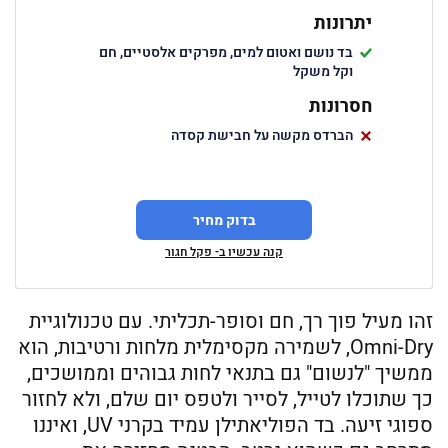
יתרונות
בד נושם ואטום למים, מפרקים אלסטיים, חם
וקל משקל
חסרונות
הברדס מקשה על חבישת קסדה
בדוק מחיר
קנה עכשיו ב- פקל חגור
זהו מעיל פוך רך, חם וסופר-תכליתי. עם טכנולוגיית
Omni-Dry, לשמירה מקסימלית מלחות ורטיבות, הוא
ממשיך "לנשום" גם בתנאי לחות גבוהים וממושכים,
כך שתוכלו לטייל, לסייר ולטפס יום שלם, ולא לחזור
ספוגי זיעה. בד הפוליאתילן עמיד בקרני UV, ואיננו