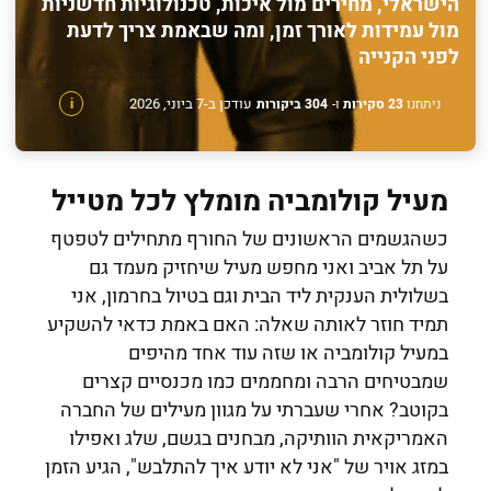
הישראלי, מחירים מול איכות, טכנולוגיות חדשניות
מול עמידות לאורך זמן, ומה שבאמת צריך לדעת
לפני הקנייה
עודכן ב-7 ביוני, 2026
ניתחנו
23 סקירות
ו-
304 ביקורות
i
מעיל קולומביה מומלץ לכל מטייל
כשהגשמים הראשונים של החורף מתחילים לטפטף
על תל אביב ואני מחפש מעיל שיחזיק מעמד גם
בשלולית הענקית ליד הבית וגם בטיול בחרמון, אני
תמיד חוזר לאותה שאלה: האם באמת כדאי להשקיע
במעיל קולומביה או שזה עוד אחד מהיפים
שמבטיחים הרבה ומחממים כמו מכנסיים קצרים
בקוטב? אחרי שעברתי על מגוון מעילים של החברה
האמריקאית הוותיקה, מבחנים בגשם, שלג ואפילו
במזג אויר של "אני לא יודע איך להתלבש", הגיע הזמן