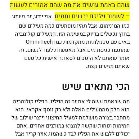
שהם באמת עושים את מה שהם אמורים לעשות
– לשמור עליכם יבשים וחמים
. אני יודע, זה נשמע
כמו המינימום, אבל תהיו מופתעים כמה מעילים שם
בחוץ נכשלים בדיוק במשימה הזו. המעילים קולומביה
באים עם טכנולוגיות מתקדמות כמו Omni-Tech
שמונעת כניסת מים אבל מאפשרת לעור לנשום. זה
אומר שאתם לא הופכים לסאונה אישית כל פעם
שאתם מזיעים קצת.
הכי מתאים שיש
מה שבאמת עשה לי את זה זה הפליז. הפליז קולומביה
הוא חלק מהמעילים האלה ולא רק נוסף אקראי. הוא
מתחבר בצורה מושלמת למעיל החיצוני ויוצר שילוב של
חמימות ונוחות שקשה למצוא במותגים אחרים. אתם
יכולים ללבוש את הפליז לבד כשהמזג אויר קריר אבל