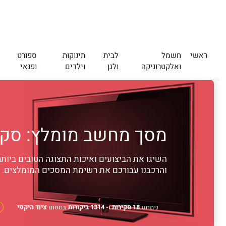
ראשי
חשמל
לבית
תינוקות
ספורט
ואלקטרוניקה
ולגן
וילדים
ופנאי
מסך מחשב מומלץ: סקירת 8 מסכי המחשב המומלצים ביותר ב-26
השיגו את הביצועים ואיכות התצוגה הטובים ביו
והרכבנו עבורכם את רשימת המסכים המומלצים.
ניתחנו
18 סקירות
ו-
1314 ביקורות
בתחום
ציוד היקפי