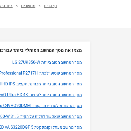
דף הבית
>
מחשבים
>
ציוד היק
מצאו את מסך המחשב המומלץ ביותר עבורכם
מסך המחשב הטוב ביותר: LG 27UK850-W
מסך המחשב שטוען לכתר: Dell Professional P2717H
מסך המחשב הטוב ביותר מבחינת תקציב: Acer SB220Q Full HD IPS
מסך המחשב הטוב ביותר לעיצוב: BenQ Ultra HD 4K (דגם BL2711U)
מסך מחשב אולטרה-רחב קעור: Samsung C49HG90DMM
מסך המחשב שאפשר לתלות על הקיר: LG 4K UHD HDR 10 32UN500-W 31.5
מסך מחשב מעוגל וקומפקטי: 5 Dell LED VA S3220DGF