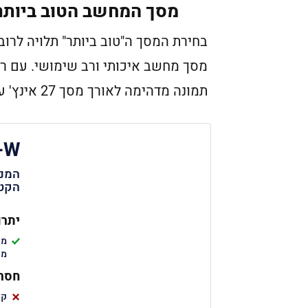
מסך המחשב הטוב ביותר:  27UK850-W
תמונה מדהימה לאורך מסך 27 אינץ' עם עיצוב חלק ושימושי.
-W
המנצ
הקטג
יתרו
משקף
חסרו
קצב ריע