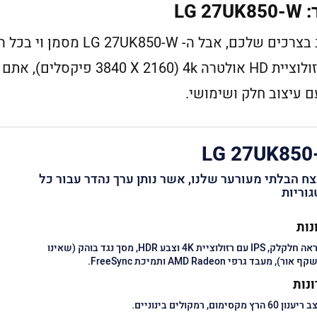
LG
בחירת המסך ה"טוב ביותר" תלויה לרוב בצרכים שלכם, א
מסך מחשב איכותי ורב שימושי. עם רזולוציית HD אולטרה 0
LG 27UK850
ח הבלתי מעורער שלנו, אשר נותן ערך נהדר עבור כל
וריות
נות
מראה חלקלק, IPS עם רזולוציית 4K וצבע HDR, מסך נגד בוהק (שאינו
 אור), מעבד גרפי AMD Radeon ותמיכת FreeSync.
נות
נון 60 הרץ מקסימום, רמקולים בינוניים.