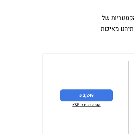
בל ה- LG 27UK850-W מסמן וי בכל הקטגוריות של
4k (3840 X 216 פיקסלים), אתם תיהנו מאיכות
3,249 ₪
קנה עכשיו ב- KSP