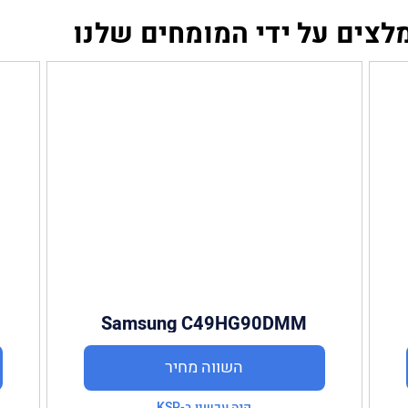
צים על ידי המומחים שלנו
Samsung C49HG90DMM
השווה מחיר
קנה עכשיו ב-KSP