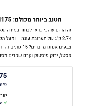
הטוב ביותר מכולם: KITCHENAID ARTISAN 5KSM175
ו-2.7 ק"ג של תערובת עוגה – ומע
צבעים אנחנו מדב
פסטל, ירוק פיסטוק וקרם שקדים מסור
75
מיקס
יתרו