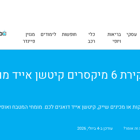
עסקי
בריאות
כלי
חופשות
לימודים
מגזין
ויופי
רכב
פיינדר
קות או מכינים שייק, קיטשן אייד דואגים לכם. מומחי המטבח ואופי
עודכן ב-4 ביולי, 2026
 זה אומר?