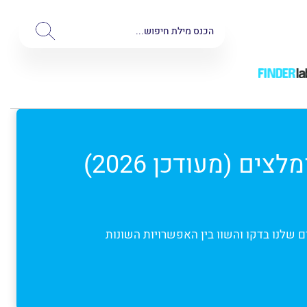
מיקסר KitchenAid: סקירת 6 מיקסרים קיטשן אייד מומלצים (מעודכן 2026)
ם שלנו בדקו והשוו בין האפשרויות השונות