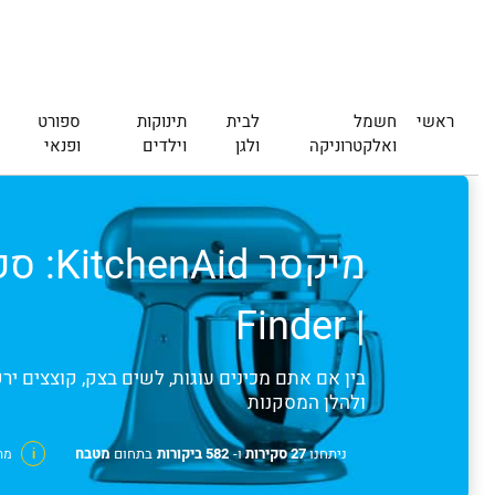
ראשי
חשמל
לבית
תינוקות
ספורט
ואלקטרוניקה
ולגן
וילדים
ופנאי
| Finder
בין אם אתם מכינים עוגות, לשים בצק, קוצצים יר
ולהלן המסקנות
ניתחנו
27 סקירות
ו-
582 ביקורות
בתחום
מטבח
i
מה