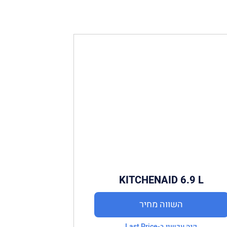
KITCHENAID 6.9 L
PROFESSIONAL
5KSM7990X
השווה מחיר
קנה עכשיו ב-Last Price