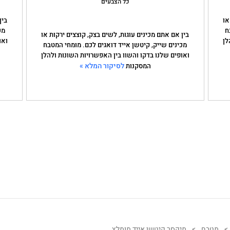
כל הצבעים
או
בין
ח
מכ
בין אם אתם מכינים עוגות, לשים בצק, קוצצים ירקות או
לן
ואו
מכינים שייק, קיטשן אייד דואגים לכם. מומחי המטבח
ואופים שלנו בדקו והשוו בין האפשרויות השונות ולהלן
לסיקור המלא »
המסקנות
>
מטבח
>
מיקסר קיטשן אייד מומלץ