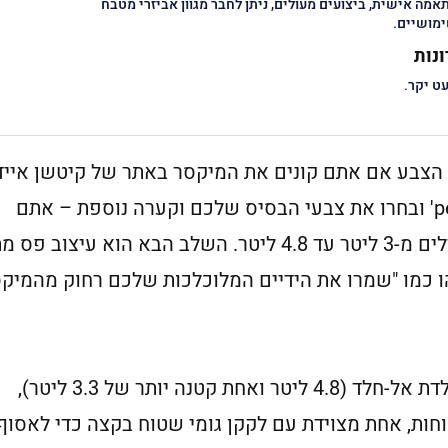
אמה אישית, ביצועים מעולים, ניתן לחבר מגוון אביזרי מטבח
מושיים.
נות
ט יקר.
הצבע אם אתם קונים את המיקסר באתר של קיטשן אייד
פשוט לחצו על כפתור ה' personalise it' ובחרו את צבעי הבסיס שלכם וקערה נוספת – אתם
יכולים לבחור בין 10 חומרים שונים וגדלים מ-3 ליטר עד 4.8 ליטר. השלב הבא הוא עיצו
 כמו "שמרו את הידיים המלוכלכות שלכם רחוק מהמיק
ה-5KSM175 מגיע עם שתי קערות מפלדת אל-חלד (4.8 ליטר ואחת קטנה יותר של 3.3 ליטר),
ות, אחת מצוידת עם לקקן גומי שטוח בקצה כדי לאסוף