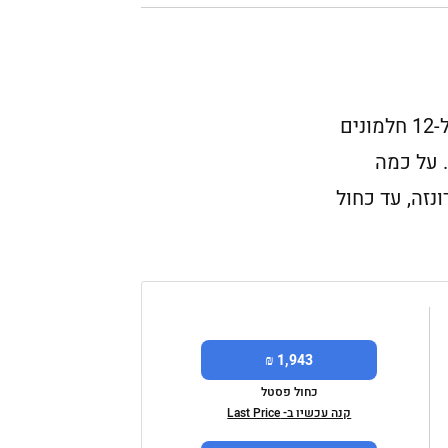
זה הדגם שהכי כדאי לבחור במידה שאתם רוצים יותר קיבולת – ה-4.8 ליטרים מספיקים בערך ל-12 חלמונים
. על כמה
 וברונזה, עד כחול
1,943 ₪
כחול פסטל
קנה עכשיו ב- Last Price