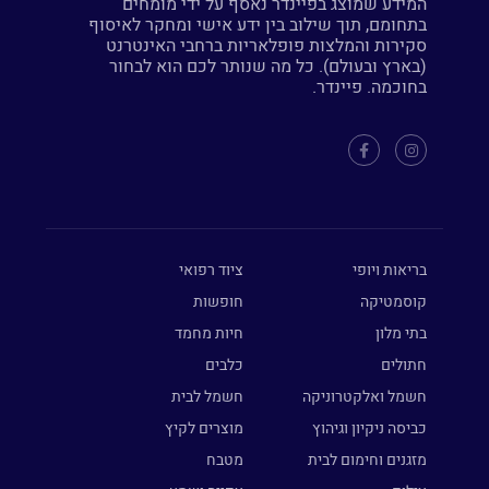
המידע שמוצג בפיינדר נאסף על ידי מומחים
בתחומם, תוך שילוב בין ידע אישי ומחקר לאיסוף
סקירות והמלצות פופלאריות ברחבי האינטרנט
(בארץ ובעולם). כל מה שנותר לכם הוא לבחור
בחוכמה. פיינדר.
בריאות ויופי
ציוד רפואי
קוסמטיקה
חופשות
בתי מלון
חיות מחמד
חתולים
כלבים
חשמל ואלקטרוניקה
חשמל לבית
כביסה ניקיון וגיהוץ
מוצרים לקיץ
מזגנים וחימום לבית
מטבח