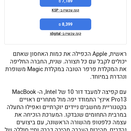
7,189 ₪
קנה עכשיו ב- KSP
8,399 ₪
קנה עכשיו ב- idigital
ראשית, Apple הכפילה את כמות האחסון שאתם
יכולים לקבל עם כל תצורה. שנית, החברה החליפה
את המקלדת פרפר הטובה במקלדת Magic משופרת
ונהדרת במיוחד.
עם קפיצה למעבד דור 10 של Intel, ה- MacBook
Pro13 אינץ' התמודד יפה מול מתחרים ראויים
בקטגוריית מחשבים ניידים יוקרתיים ואפילו התעלה
במרבית התחומים שנבדקו. המערכת הוכיחה את
עצמה כלפטופ מהשורה הראשונה, עם ביצועים
נהדרים, מהירות העברה מהירה כברק וחיי סוללה של