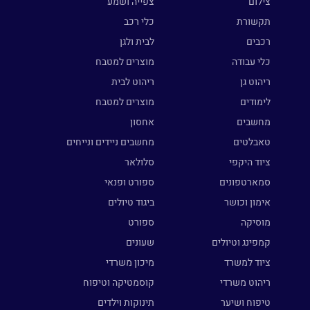
צילום
צפייה ושמע
תקשורת
כלי רכב
רכבים
לבית ולגן
כלי עבודה
מוצרים למטבח
ריהוט גן
ריהוט לבית
לימודים
מוצרים למטבח
מחשבים
אחסון
טאבלטים
מחשבים ניידים ונייחים
ציוד היקפי
סלולאר
סמארטפונים
ספורט ופנאי
אימון וכושר
ביגוד טיולים
מוסיקה
ספורט
קמפינג וטיולים
שעונים
ציוד למשרד
מיכון משרדי
ריהוט משרדי
קוסמטיקה וטיפוח
טיפוח ושיער
תינוקות וילדים