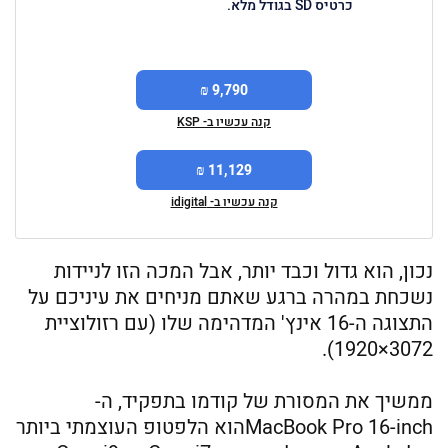
כרטיס SD בגודל מלא.
9,790 ₪
קנה עכשיו ב- KSP
11,129 ₪
קנה עכשיו ב- idigital
נכון, הוא גדול וכבד יותר, אבל המכה הזו לניידות
נשכחת במהרה ברגע שאתם מניחים את עיניכם על
התצוגה ה-16 אינץ' המדהימה שלו (עם רזולוציית
3072×1920).
ממשיך את המסורת של קודמו בתפקיד, ה-
MacBook Pro 16-inchהוא הלפטופ העוצמתי ביותר