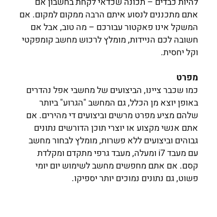
להיות כבדים – תכונה שכדאי לקחת בחשבון אם
אתם מתכננים לנסוע איתם הרבה ממקום למקום. אם
המשקל אינו פאקטור עבורכם – מה טוב, אבל אם
חשובה לכם הניידות, מומלץ לרכוש מחשב קומפקטי
וקל יחסית.
מפרט
כמו שכבר ציינו, הביצועים של מחשבי אפל נהדרים
באופן יוצא מן הכלל, גם המחשב "הגרוע" ביותר
שלהם מציע מפרט מרשים וביצועים די מהירים. אם
אתם אנשי מקצוע או יוצרי תוכן הדורשים נתונים
גבוהים וביצועים ללא פשרות, מומלץ לבחור מחשב
עם מעבד i7 ומעלה, מעבד גרפי מתקדם ומקלדת
קסם. אם אתם מחפשים מחשב לשימוש יום יומי
פשוט, גם נתונים נמוכים יותר יספיקו.