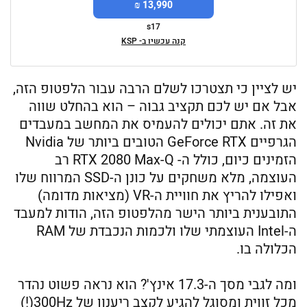
13,990 ₪
s17
קנה עכשיו ב- KSP
יש לציין כי תצטרכו לשלם הרבה עבור הלפטופ הזה,
אבל אם יש לכם תקציב גבוה – הוא בהחלט שווה
את זה. אתם יכולים להעמיס את המחשב במעבדים
הגרפיים GeForce RTX הטובים ביותר של Nvidia
הזמינים כיום, כולל ה- RTX 2080 Max-Q רב
העוצמה, מלא משחקים על כונן ה-SSD המרווח שלו
ואפילו להריץ את חוויית ה-VR (מציאות מדומה)
התובענית ביותר הישר מהלפטופ הזה, הודות למעבד
ה-Intel העוצמתי שלו ולכמות הנכבדת של RAM
הכלולה בו.
ומה לגבי מסך ה-17.3 אינץ'? הוא נראה פשוט נהדר
מכל זווית ומסוגל להגיע לקצב ריענון של 300Hz(!)