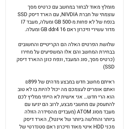
מומלץ מאוד לבחור במחשב עם כרטיס מסך
עוצמתי של חברת NIVDIA, עם הארד דיסק SSD
בנפח של לא פחות מ-GB 500 ומעלה, מעבד I7
מדור עשירי וזיכרון ראם GB ddr4 16 ומעלה.
שלושת הפרטים האלה הם הקריטיים והחשובים
בבחירת המחשב והם אלו המשפיעים על מחירו
(כרטיס מסך, סוג המעבד, ונפח כונן ההארד דיסק
SSD)
ראיתם מחשב חדש במבצע מדהים של ₪899
ואתם אומרים לעצמכם מה יכול להיות בו לא טוב
הוא הרי חדש… אני אישית לא הייתי ממליץ לכם
להתעסק עם מחשבי מבצע, לרוב הם יגיעו עם
מעבד מסוג ATOM (מעבדים מהסידרה הזולה
ביותר והחלשה ביותר של אינטל), הארד דיסק
מכני HDD איטי מאוד וזיכרון ראם סטנדרטי של