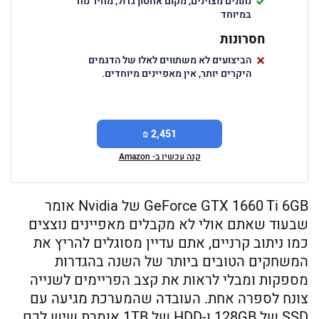
נתונים מצוינים, מקום אחסון גדול, מחיר נוח
במיוחד
חסרונות
הביצועים לא משתווים לאלו של הדגמים
היקרים יותר, אין מאפיינים מיוחדים.
2,451 ₪
קנה עכשיו ב- Amazon
GeForce GTX 1660 Ti 6GB של Nvidia אומר
שבעוד שאתם אולי לא מקבלים מאפיינים נוצצים
כמו ניתוב קרניים, אתם עדיין מסוגלים להריץ את
המשחקים הטובים ביותר של השנה בהגדרות
מספקות ומבלי לראות את קצב הפריימים לשנייה
צונח לספרה אחת. העובדה שהמערכת מגיעה עם
SSD של 128GB ו-HDD של 1TB אומרת שיש לכם