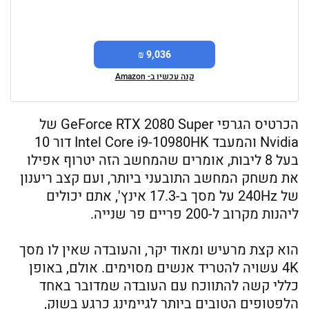
9,036 ₪
קנה עכשיו ב- Amazon
הכרטיס הגרפי GeForce RTX 2080 Super של
Nvidia והמעבד Intel Core i9-10980HK דור 10
בעל 8 ליבות, אומרים שהמחשב הזה יטרוף אפילו
את משחק המחשב התובעני ביותר, ועם קצב ריענון
של 240Hz על מסך ב-17.3 אינץ', אתם יכולים
ליהנות מקרוב ל-200 פריים פר שנייה.
הוא קצת מרעיש ומאוד יקר, והעובדה שאין לו מסך
4K עשויה להטריד אנשים מסוימים. אולם, באופן
כללי קשה להתווכח עם העובדה שמדובר באחד
הלפטופים הטובים ביותר לגיימינג כרגע בשוק,