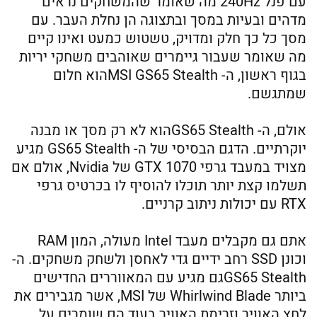
עם פנל 240Hz מה שאומר שהמשחקים נראים
מדהים ובעיות במסך ובתצוגה הן נחלת העבר. עם
מסך כל כך חלק ומדויק, טשטוש כמעט ואינו קיים
מה שאומר שעבור גיימרים שאוהבים משחקי יריות
בגוף ראשון, ה- MSI GS65 Stealthהוא חלום
שמתגשם.
אולם, ה- GS65 Stealthהוא לא רק מסך או מבנה
יוקרתיים. הדגם הבסיסי של ה- GS65 Stealth מגיע
מצויד במעבד גרפי GTX 1070 של Nvidia, אולם אם
תשלמו קצת יותר תוכלו להוסיף לו בכרטיס גרפי
RTX עם יכולות ניתוב קרניים.
אתם גם מקבלים מעבד Intel מעולה, המון RAM
וכונן SSD רחב ידיים גדי לאחסן ולשחק משחקים. ה-
GS65 Stealthגם מגיע עם המאווררים החדישים
ביותר Whirlwind Blade של MSI, אשר מגבירים את
לחץ האוויר וזרימת האוויר בעוד הם שומרים על