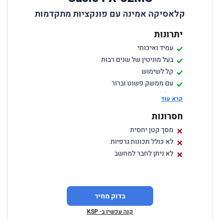
קלאסיקה אמינה עם פונקציות מתקדמות
יתרונות
עמיד ואיכותי
בעל מוניטין של שנים רבות
קל לשימוש
עם ממשק פשוט וברור
כולל פונקציות מתקדמות כמו חישוב
קרא עוד
אינטגרלים ודיפרנציאלים
חסרונות
מחיר נוח
מסך קטן יחסית
לא כולל תכונות גרפיות
לא ניתן לחבר למחשב
בדוק מחיר
קנה עכשיו ב- KSP