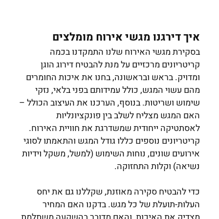
איך דירגנו מגשי אירוח מומלצים
בסקירת מגשי האירוח שלנו התמקדנו בכמה
קריטריונים מרכזיים על מנת להבטיח דירוג הוגן
ומדויק. בראש ובראשונה, בחנו את איכות החומרים
מהם עשוי המגש, כולל עמידותם בפני בלאי, נזקי
שימוש ושריטות. בנוסף, הערכנו את העיצוב הכולל –
האם המגש מצליח לשלב בין פונקציונליות
לאסתטיקה ייחודית שמשדרגת את חוויית האירוח.
קריטריונים נוספים כללו גודל המגש והתאמתו לסוגי
אירועים שונים, נוחות השימוש (למשל, משקל וידיות
נשיאה) וקלות התחזוקה.
כדי להבטיח סקירה מאוזנת, שקללנו גם את יחס
העלות-תועלת של כל מגש. בדקנו האם המחיר
מצדיק את האיכות, והאם מדובר בהשקעה משתלמת