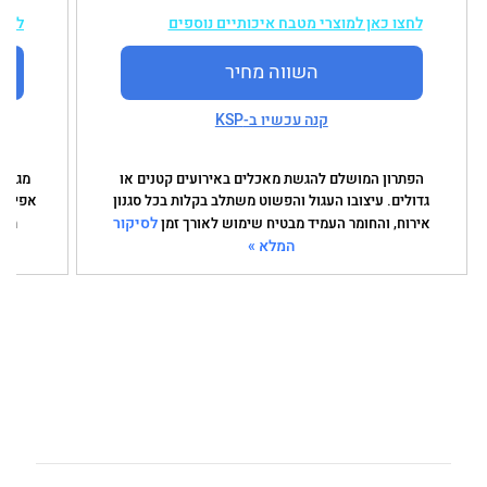
לחצו כאן למוצרי מטבח איכותיים נוספים
לחצו
השווה מחיר
קנה עכשיו ב-KSP
הפתרון המושלם להגשת מאכלים באירועים קטנים או
גדולים. עיצובו העגול והפשוט משתלב בקלות בכל סגנון
אפייה 
לסיקור
אירוח, והחומר העמיד מבטיח שימוש לאורך זמן
תהל
המלא »