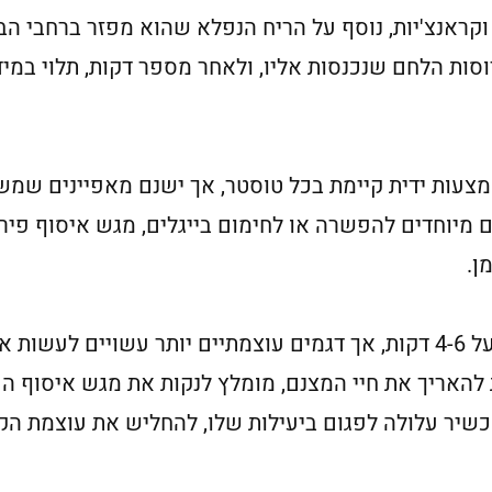
קראנצ'יות, נוסף על הריח הנפלא שהוא מפזר ברחבי הבי
ות הלחם שנכנסות אליו, ולאחר מספר דקות, תלוי במי
עות ידית קיימת בכל טוסטר, אך ישנם מאפיינים שמשת
ים מיוחדים להפשרה או לחימום בייגלים, מגש איסוף פיר
ן.
משך הזמן המומלץ לקליית לחם עומד על 4-6 דקות, אך דגמים עוצמתיים יו
 בלבד. על מנת להאריך את חיי המצנם, מומלץ לנקות את מגש אי
יר עלולה לפגום ביעילות שלו, להחליש את עוצמת הקלי