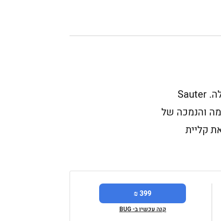
מצנם מבית סאוטר בהספק של 1200W, המציע שבע רמות השחמה שונות וחמישה מצבי הפעלה. Sauter
ך 26 ס"מ, ויש לו מנגנון הרמה והנמכה של
את קליית
399 ₪
קנה עכשיו ב- BUG