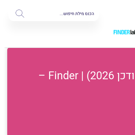
טוסטר קופץ (מצנם): סקירת 5 טוסטרים מומלצים (מעודכן 2026) | Finder –