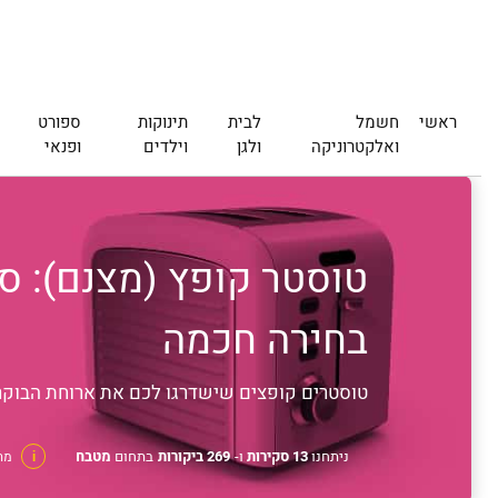
ראשי
חשמל
לבית
תינוקות
ספורט
ואלקטרוניקה
ולגן
וילדים
ופנאי
בחירה חכמה
טוסטרים קופצים שישדרגו לכם את ארוחת הבוקר, 
ניתחנו
13 סקירות
ו-
269 ביקורות
בתחום
מטבח
i
מה