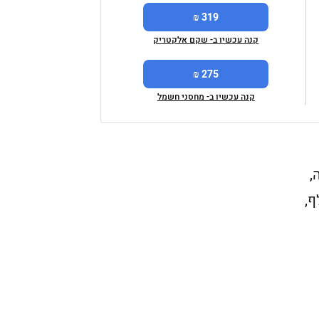
319 ₪
קנה עכשיו ב- שקם אלקטריק
275 ₪
קנה עכשיו ב- מחסני חשמל
,
ף,