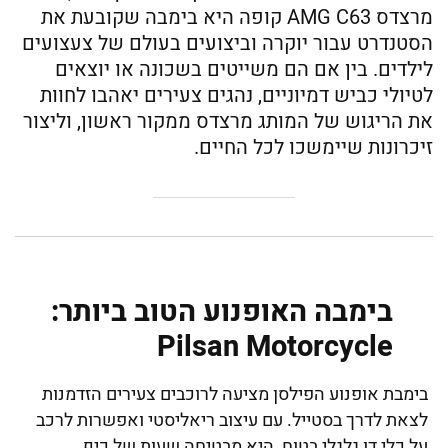
מרצדס AMG C63 קופה היא בימבה שקובעת את
הסטנדרט עבור יוקרה וביצועים בעולם של צעצועים
לילדים. בין אם הם משייטים בשכונה או יוצאים
לטיולי כביש דמיוניים, נהגים צעירים יאהבו לחוות
את הריגוש של המותג מרצדס ממקור ראשון, וליצור
זיכרונות שיימשכו לכל החיים.
בימבה האופנוע הטוב ביותר:
Pilsan Motorcycle
בימבת אופנוע הפילסן מציעה לרוכבים צעירים הזדמנות
לצאת לדרך בסטייל. עם עיצוב ריאליסטי ואפשרות לרכב
על כלי דו גלגלי בטוח, היא מבטיחה שעות של כיף