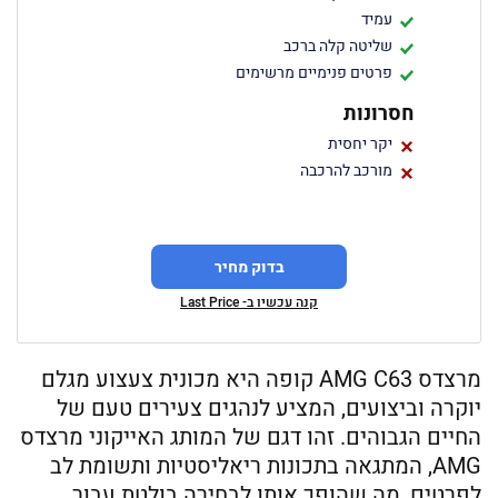
עמיד
שליטה קלה ברכב
פרטים פנימיים מרשימים
חסרונות
יקר יחסית
מורכב להרכבה
בדוק מחיר
קנה עכשיו ב- Last Price
מרצדס AMG C63 קופה היא מכונית צעצוע מגלם
יוקרה וביצועים, המציע לנהגים צעירים טעם של
החיים הגבוהים. זהו דגם של המותג האייקוני מרצדס
AMG, המתגאה בתכונות ריאליסטיות ותשומת לב
לפרטים, מה שהופך אותו לבחירה בולטת עבור