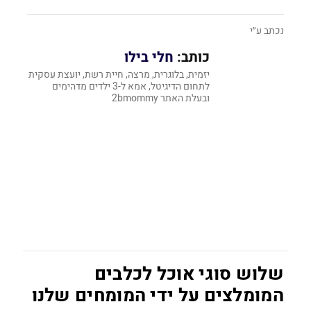
נכתב ע״י
כותב:
חלי בילו
יזמית, בלוגרית, מרצה, חיית רשת, יועצת עסקית
לתחום הדיגיטל, אמא ל-3 ילדים מדהימים
ובעלת האתר 2bmommy
שלוש סוגי אוכל לכלבים
המומלצים על ידי המומחים שלנו