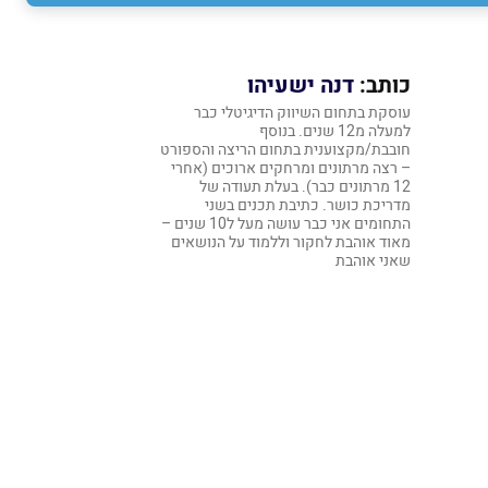
כותב:
דנה ישעיהו
עוסקת בתחום השיווק הדיגיטלי כבר
למעלה מ12 שנים. בנוסף
חובבת/מקצוענית בתחום הריצה והספורט
– רצה מרתונים ומרחקים ארוכים (אחרי
12 מרתונים כבר). בעלת תעודה של
מדריכת כושר. כתיבת תכנים בשני
התחומים אני כבר עושה מעל ל10 שנים –
מאוד אוהבת לחקור וללמוד על הנושאים
שאני אוהבת