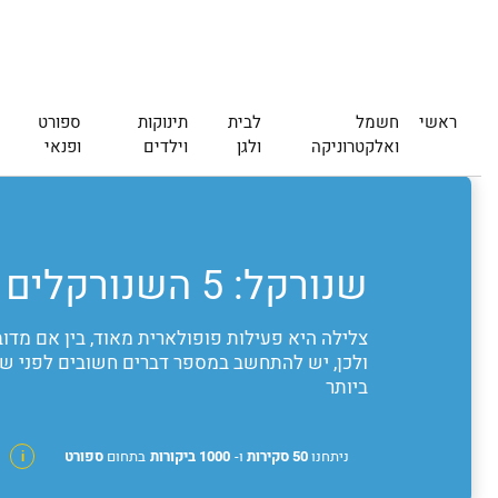
ראשי
חשמל
לבית
תינוקות
ספורט
ואלקטרוניקה
ולגן
וילדים
ופנאי
שנורקל: 5 השנורקלים המומלצים ביותר | Finder
צלילה היא פעילות פופולארית מאוד, בין אם מדוב
ביותר
ניתחנו
50 סקירות
ו-
1000 ביקורות
בתחום
ספורט
i
מ