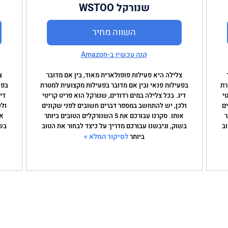
שנורקל WSTOO
השווה מחיר
קנה עכשיו ב-Amazon
צלילה היא פעילות פופולארית מאוד, בין אם מדובר
צ
רת
בפעילות פנאי ובין אם מדובר בפעילות מקצועית למטרת
בפע
י
דיג. בכל צלילה במים רדודים, שנורקל הוא פריט קריטי
די
ים
ולכן, יש להתחשב במספר דברים חשובים לפני שקונים
ולכ
תר
אותו. סקרנו עבורכם את 5 השנורקלים הטובים ביותר
וב
בשוק, וגיבשנו עבורכם מדריך על כיצד לבחור את הטוב
בשו
לסיקור המלא »
ביותר