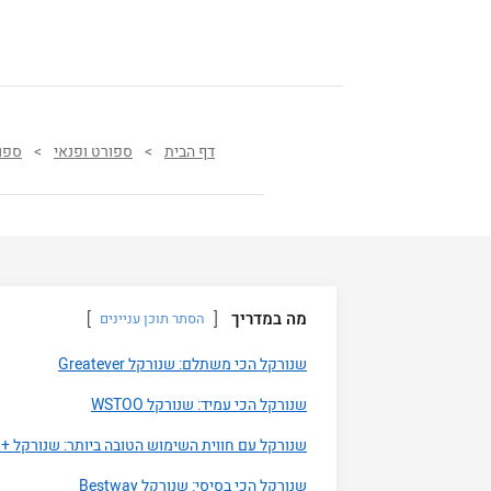
דף הבית
>
ספורט ופנאי
>
ספו
מה במדריך
הסתר תוכן עניינים
שנורקל הכי משתלם: שנורקל Greatever
שנורקל הכי עמיד: שנורקל WSTOO
שנורקל עם חווית השימוש הטובה ביותר: שנורקל +OCEANREEF QR
שנורקל הכי בסיסי: שנורקל Bestway