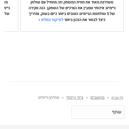
משדרגת מאוד את חווית המשחק וזה מתחיל עם שולחן
משדרג
גיימינג איכותי שמבין את הצרכים של השחקן. הנה סקירה
גיימינ
של 5 שולחנות הגיימינג הטובים ביותר כיום בשוק, ומדריך
ש
לסיקור המלא »
כיצד לבחור את הנכון ביותר
מחשבים
ציוד היקפי
שולחן גיימינג
דף הבית
>
>
>
שתף