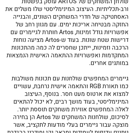
שולחן המשחקים של ARTOS עוסק בפשטות
ורב-תכליתיות. העיצוב המינימליסטי שלו משלים את
האסתטיקה של חדרי המשחקים השונים, והבנייה
החזקה מבטיחה אריכות ימים. עם מגוון רחב של
אפשרויות גודל זמינות, Artos חותרת לגיימרים עם
דרישות שטח שונות. בעוד ש-Artos מציעה נוחות
הרכבה וזמינות, ייתכן שחסרים לה כמה מהתכונות
המתקדמות ואפשרויות ההתאמה האישית הנמצאות
במותגים אחרים.
גיימרים המחפשים שולחנות עם תכונות משולבות
כמו תאורת RGB והתאמה אישית נרחבת, עשויים
למצוא את ארטוס מעט חסר. בנוסף, העיצוב
המינימליסטי, בעוד מושך רבים, לא יכול להתאים
לאלה המחפשים אווירת משחקים תוססת יותר.
לסיכום, שולחנות המשחקים של Artos הן בחירה
מוצקה עבור גיימרים בעלי מודעות לתקציב, אשר
נותנים עדיפות לעמידות ומראה נקי ומודרני בהגדרת