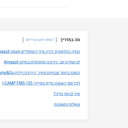
מה במדריך
הסתר תוכן עניינים
הגזיה הקלאסית: כירה מיני רוטופליים פעמון Amgazit
לבישול נרחב: כירת גז מתקפלת בקלות Amgazit
הטובה ביותר מבחינת מחיר: כירת גז ניידת Camp&Go
לכל סוגי השטח: גזיית ספיידר I-CAMP FMS-105
איך לבחור גזייה?
שאלות ותשובות