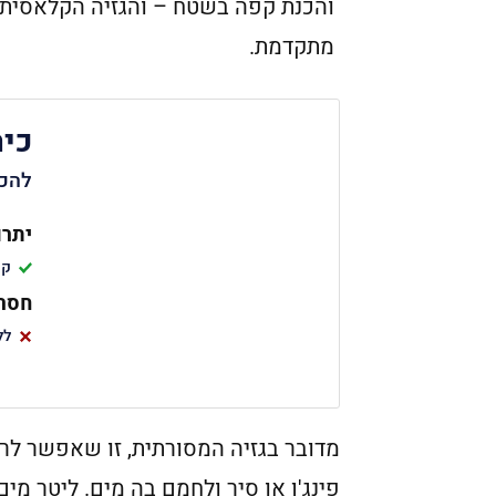
והכנת קפה בשטח – והגזיה הקלאסית ש
מתקדמת.
כיר
להכנ
יתרו
קט
חסרו
לל
מדובר בגזיה המסורתית, זו שאפשר לר