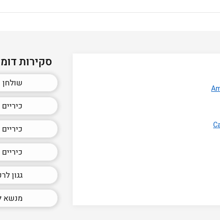
סקירות דומו
שולחן 
כיריים 
כיריים ח
כיריים א
גגון לר
מנשא ל