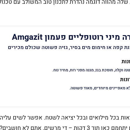
לה מהווה דוגמה נהדרת לתכנון טוב המשולב עם טכנולוג
ה מיני רוטופליים פעמון Amgazit
ת קפה או חימום מים בסיר, גזיה פשוטה שכולם מכירים
נות
נה וקלה, חוסכת בגז, מגנה מפני רוח, מחיר נוח.
נות
א מאפיינים מיוחדים, מאוד פשוטה.
אות בכל מילואים ובכל יציאה לשטח. אפשר לשים עליה
פינג'ן או סיר ולחמם בה מים. ליטר מים יתחמם כאן תוך 3 דקות – די מרשים, אתם לא חושבים?