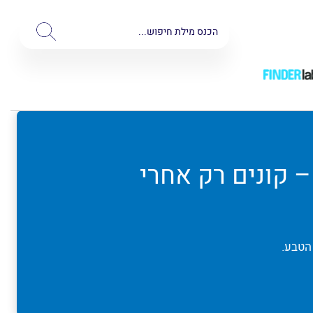
יה: סקירת 4 גזיות מומלצות (מעודכן 2026) | Finder – קונים רק אחרי
הטבע.