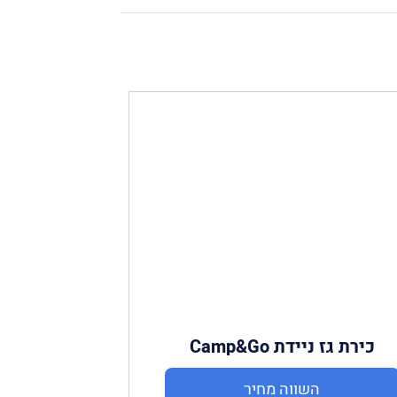
כירת גז ניידת Camp&Go
השווה מחיר