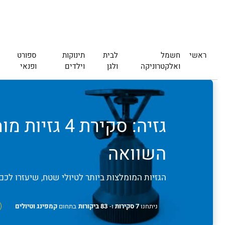
ראשי
חשמל
לבית
תינוקות
ספורט
ואלקטרוניקה
ולגן
וילדים
ופנאי
השוואה
הגזיות המומלצות ביותר לטיולי שטח, שיעזרו ל
ניתחנו
7 סקירות
ו-
83 ביקורות
בתחום
קמפינג וטיולים