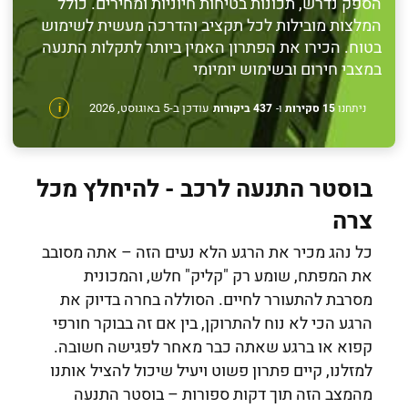
הספק נדרש, תכונות בטיחות חיוניות ומחירים. כולל
המלצות מובילות לכל תקציב והדרכה מעשית לשימוש
בטוח. הכירו את הפתרון האמין ביותר לתקלות התנעה
במצבי חירום ובשימוש יומיומי
עודכן ב-5 באוגוסט, 2026
ניתחנו
15 סקירות
ו-
437 ביקורות
i
בוסטר התנעה לרכב - להיחלץ מכל
צרה
כל נהג מכיר את הרגע הלא נעים הזה – אתה מסובב
את המפתח, שומע רק "קליק" חלש, והמכונית
מסרבת להתעורר לחיים. הסוללה בחרה בדיוק את
הרגע הכי לא נוח להתרוקן, בין אם זה בבוקר חורפי
קפוא או ברגע שאתה כבר מאחר לפגישה חשובה.
למזלנו, קיים פתרון פשוט ויעיל שיכול להציל אותנו
מהמצב הזה תוך דקות ספורות – בוסטר התנעה