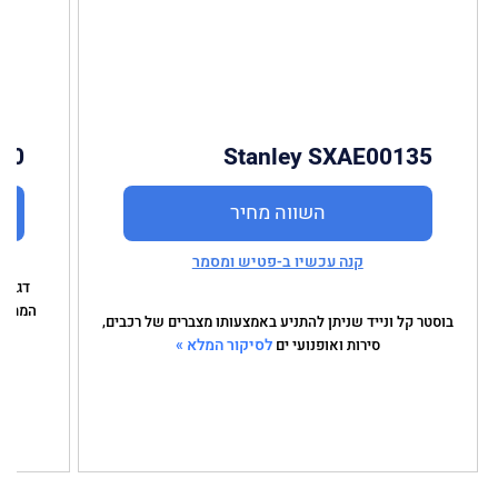
000
Stanley SXAE00135
השווה מחיר
קנה עכשיו ב-פטיש ומסמר
המתח ו
בוסטר קל ונייד שניתן להתניע באמצעותו מצברים של רכבים,
לסיקור המלא »
סירות ואופנועי ים