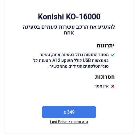
Konishi KO-16000
להתניע את הרכב עשרות פעמים בטעינה
אחת
יתרונות
מספר התנעות גדול בטעינה אחת, טעינה
באמצעות USB כולל משקע V12, הטענת כל
סוגי הטלפונים הניידים מהמכשיר.
חסרונות
אין מסך.
349 ₪
קנה עכשיו ב- Last Price