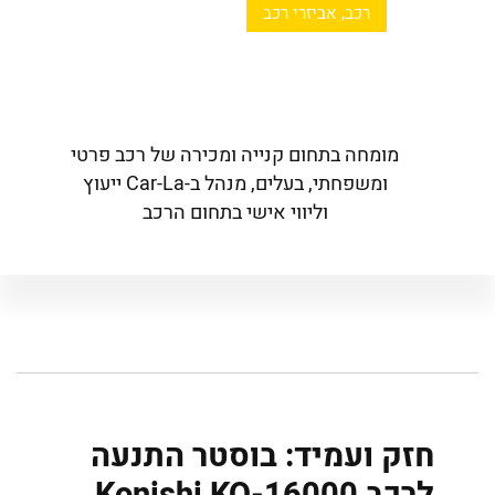
רכב, אביזרי רכב
מומחה בתחום קנייה ומכירה של רכב פרטי
ומשפחתי, ‏בעלים, מנהל‏ ב-‏Car-La ייעוץ
וליווי אישי בתחום הרכב‏
חזק ועמיד: בוסטר התנעה
לרכב Konishi KO-16000