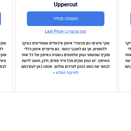
Uppercut
השווה מחיר
קנה עכשיו ב-Last Price
יקר
שקי איגרוף הם מכשירי אימון איכותיים שמסייעים בעיקר
שקי 
י
ללוחמים, אך גם לחובבי כושר. הם מייצרים אימון כללי
לל
אחד
ומקיף שמשפר המון אלמנטים בשגרת האימון של כל אחד
ומקי
דעת
מאיתנו. יש המון שקים מכל מיני סוגים, ולכן, חשוב לדעת
מאית
כתם
לבחור את הסוג הנכון לצרכים שלכם. אנחנו כאן לעזרכתם
לבחו
לסיקור המלא »