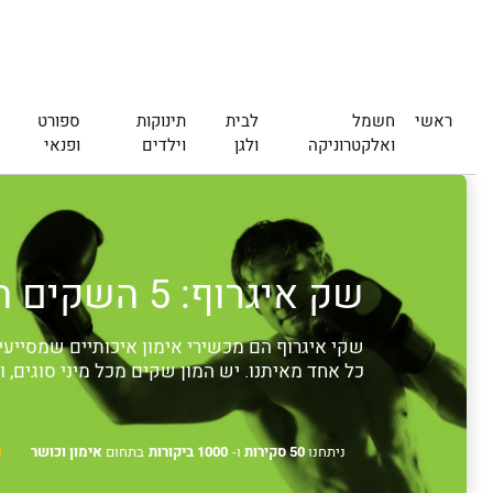
ראשי
חשמל
לבית
תינוקות
ספורט
ואלקטרוניקה
ולגן
וילדים
ופנאי
שק איגרוף: 5 השקים המומלצים ביותר
שקי איגרוף הם מכשירי אימון איכותיים שמסייעי
כל אחד מאיתנו. יש המון שקים מכל מיני סוגים, 
ניתחנו
50 סקירות
ו-
1000 ביקורות
בתחום
אימון וכושר